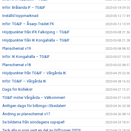
Inför: Brålanda IF – TG&IF
2023-05-18 09:55
Inställd loppmarknad
2023-05-12 17:49
Inför: TG&IF – Åsarp-Trädet FK
2023-05-12 13:59
Höjdpunkter från IFK Falköping – TG&IF
2023-05-08 21:36
Höjdpunkter från IK Kongahälla – TG&IF
2023-05-08 21:28
Planschemat v19
2023-05-08 08:32
Inför: IK Kongahälla – TG&IF
2023-05-07 10:55
Planschemat v18
2023-05-02 08:57
Höjdpunkter från TG&IF – Vårgårda IK
2023-04-29 22:36
Inför: TG&IF – Vårgårda IK
2023-04-28 16:52
Dags för Bollekis!
2023-04-27 15:21
TG&IF möter Vårgårda – Välkommen!
2023-04-27 14:09
Äntligen dags för bilbingo i Ekedalen!
2023-04-26 20:58
Ändring av planschemat v17
2023-04-26 08:14
Se bilderna från söndagens cupspel!
2023-04-23 18:51
Tack alla ni som varit en del av Giffcupen 2023!
2023-04-23 18:00