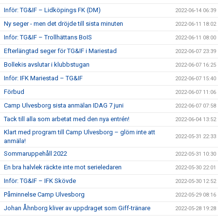
Inför: TG&IF – Lidköpings FK (DM)
2022-06-14 06:39
Ny seger - men det dröjde till sista minuten
2022-06-11 18:02
Inför: TG&IF – Trollhättans BoIS
2022-06-11 08:00
Efterlängtad seger för TG&IF i Mariestad
2022-06-07 23:39
Bollekis avslutar i klubbstugan
2022-06-07 16:25
Inför: IFK Mariestad – TG&IF
2022-06-07 15:40
Förbud
2022-06-07 11:06
Camp Ulvesborg sista anmälan IDAG 7 juni
2022-06-07 07:58
Tack till alla som arbetat med den nya entrén!
2022-06-04 13:52
Klart med program till Camp Ulvesborg – glöm inte att
2022-05-31 22:33
anmäla!
Sommaruppehåll 2022
2022-05-31 10:30
En bra halvlek räckte inte mot serieledaren
2022-05-30 22:01
Inför: TG&IF – IFK Skövde
2022-05-30 12:52
Påminnelse Camp Ulvesborg
2022-05-29 08:16
Johan Åhnborg kliver av uppdraget som Giff-tränare
2022-05-28 19:28