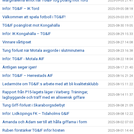
Marginalerna emot när TG&IF tog poäng mot Tord
2025-09-05 21:41
Inför: TG&IF – IK Tord
2025-09-05 08:18
Välkommen att spela fotboll i TG&IF!
2025-09-03 09:17
TG&IF poänglöst mot Kongahälla
2025-08-30 19:05
Inför: IK Kongahälla – TG&IF
2025-08-29 15:33
Vinnare vårtipset
2025-08-27 14:08
Tung förlust när Motala avgjorde i slutminuterna
2025-08-23 16:38
Inför: TG&IF - Motala AIF
2025-08-22 18:04
Äntligen seger igen!
2025-08-17 21:40
Inför: TG&IF – Herrestads AIF
2025-08-16 21:24
Ledarmöte om TG&IF:s arbete med att bli kvalitetsklubb
2025-08-15 11:22
Rapport från P15-lagets läger i Varberg: Träningar,
2025-08-14 11:37
lagbyggande och träff med en allsvensk giffare
Tung Giff-förlust i Skaraborgsderbyt
2025-08-08 21:09
Inför: Lidköpings FK – Tidaholms G&IF
2025-08-08 12:22
Amanda och Adam ser till att hålla giffarna i form
2025-08-02 07:03
Ruben förstärker TG&IF inför hösten
2025-08-01 14:44