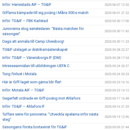
Inför: Herrestads AIF – TG&IF
2025-06-07 12:32
Giffarna kämpade till sig poäng i Måns 300:e match
2025-06-01 21:22
Inför: TG&IF – FBK Karlstad
2025-05-30 17:00
Juniorerna slog serieledaren: ”Bästa matchen för
2025-05-30 11:42
säsongen”
Dags att anmäla till Camp Ulvesborg!
2025-05-30 11:23
TG&IF utslaget ur distriksmästerskapet
2025-05-28 22:27
Inför: TG&IF – Vänersborgs IF (DM)
2025-05-28 17:54
Intresseanmälan till utbildningen UEFA C
2025-05-24 20:27
Tung förlust i Motala
2025-05-24 20:23
Här är Giff-laget som gärna blir fler!
2025-05-23 16:16
Inför: Motala AIF – TG&IF
2025-05-23 14:12
Gegerfelt ordnade en Giff-poäng mot Ahlafors
2025-05-17 16:48
Inför: TG&IF – Ahlafors IF
2025-05-16 21:33
Tuffare serie för juniorerna: ”Utveckla spelarna inför nästa
2025-05-14 12:46
steg”
Säsongens första bortavinst för TG&IF
2025-05-09 21:44