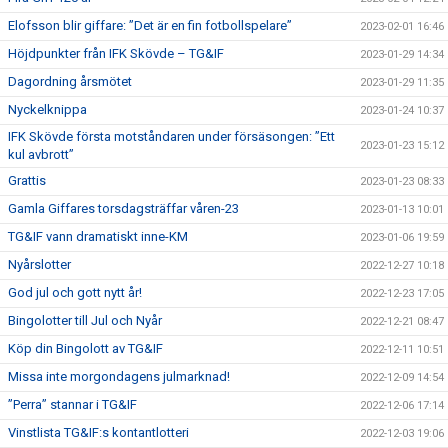
Elofsson blir giffare: ”Det är en fin fotbollspelare”
2023-02-01 16:46
Höjdpunkter från IFK Skövde – TG&IF
2023-01-29 14:34
Dagordning årsmötet
2023-01-29 11:35
Nyckelknippa
2023-01-24 10:37
IFK Skövde första motståndaren under försäsongen: ”Ett
2023-01-23 15:12
kul avbrott”
Grattis
2023-01-23 08:33
Gamla Giffares torsdagsträffar våren-23
2023-01-13 10:01
TG&IF vann dramatiskt inne-KM
2023-01-06 19:59
Nyårslotter
2022-12-27 10:18
God jul och gott nytt år!
2022-12-23 17:05
Bingolotter till Jul och Nyår
2022-12-21 08:47
Köp din Bingolott av TG&IF
2022-12-11 10:51
Missa inte morgondagens julmarknad!
2022-12-09 14:54
”Perra” stannar i TG&IF
2022-12-06 17:14
Vinstlista TG&IF:s kontantlotteri
2022-12-03 19:06