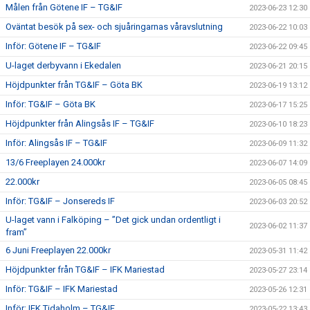
Målen från Götene IF – TG&IF
2023-06-23 12:30
Oväntat besök på sex- och sjuåringarnas våravslutning
2023-06-22 10:03
Inför: Götene IF – TG&IF
2023-06-22 09:45
U-laget derbyvann i Ekedalen
2023-06-21 20:15
Höjdpunkter från TG&IF – Göta BK
2023-06-19 13:12
Inför: TG&IF – Göta BK
2023-06-17 15:25
Höjdpunkter från Alingsås IF – TG&IF
2023-06-10 18:23
Inför: Alingsås IF – TG&IF
2023-06-09 11:32
13/6 Freeplayen 24.000kr
2023-06-07 14:09
22.000kr
2023-06-05 08:45
Inför: TG&IF – Jonsereds IF
2023-06-03 20:52
U-laget vann i Falköping – ”Det gick undan ordentligt i
2023-06-02 11:37
fram”
6 Juni Freeplayen 22.000kr
2023-05-31 11:42
Höjdpunkter från TG&IF – IFK Mariestad
2023-05-27 23:14
Inför: TG&IF – IFK Mariestad
2023-05-26 12:31
Inför: IFK Tidaholm – TG&IF
2023-05-22 13:43