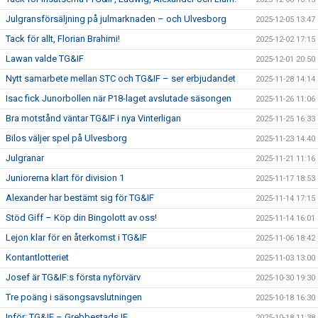
Julgransförsäljning på julmarknaden – och Ulvesborg
2025-12-05 13:47
Tack för allt, Florian Brahimi!
2025-12-02 17:15
Lawan valde TG&IF
2025-12-01 20:50
Nytt samarbete mellan STC och TG&IF – ser erbjudandet
2025-11-28 14:14
Isac fick Junorbollen när P18-laget avslutade säsongen
2025-11-26 11:06
Bra motstånd väntar TG&IF i nya Vinterligan
2025-11-25 16:33
Bilos väljer spel på Ulvesborg
2025-11-23 14:40
Julgranar
2025-11-21 11:16
Juniorerna klart för division 1
2025-11-17 18:53
Alexander har bestämt sig för TG&IF
2025-11-14 17:15
Stöd Giff – Köp din Bingolott av oss!
2025-11-14 16:01
Lejon klar för en återkomst i TG&IF
2025-11-06 18:42
Kontantlotteriet
2025-11-03 13:00
Josef är TG&IF:s första nyförvärv
2025-10-30 19:30
Tre poäng i säsongsavslutningen
2025-10-18 16:30
Inför: TG&IF – Grebbestads IF
2025-10-18 11:38