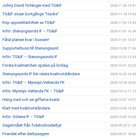
Johny David förlänger med TG&IF
2024-11-20 14:51
TG&IF sörjer bortgånge ”Hacke”
2024-11-18 19:55
Köp uppesittarlotten av TG&IF
2024-11-05 13:30
Inför: Stenungsunds IF – TG&IF
2024-11-01 16:34
Fåtal platser kvar i bussen!
2024-11-01 10:37
Supporterbuss till Stenungsund
2024-10-28 11:06
Inför: TG&IF – Stenungsunds IF
2024-10-25 13:33
Första kvalmatchen spelas på lördag
2024-10-21 22:02
Stenungsunds IF blir nästa kvalmotståndare
2024-10-20 16:49
Inför: TG&IF – Myresjö/Vetlanda FK
2024-10-18 18:02
Inför: Myresjö-Vetlanda FK – TG&IF
2024-10-12 11:12
Häng med och se giffarna kvala!
2024-10-07 19:57
Klart med kvalmotståndare
2024-10-06 15:40
Inför: Götene IF – TG&IF
2024-10-05 10:50
Segermålet från Tidaholmsderbyt
2024-09-23 21:29
Firandet efter derbysegern
2024-09-21 18:56