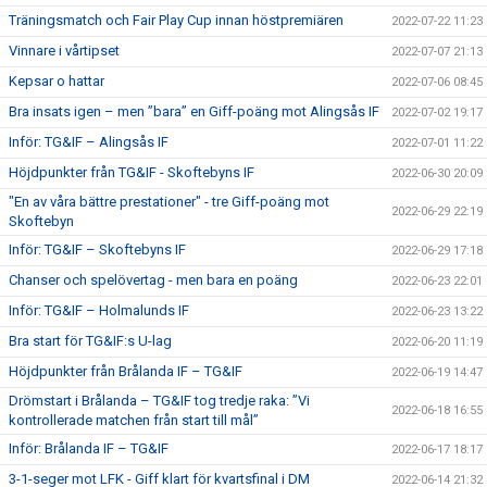
Träningsmatch och Fair Play Cup innan höstpremiären
2022-07-22 11:23
Vinnare i vårtipset
2022-07-07 21:13
Kepsar o hattar
2022-07-06 08:45
Bra insats igen – men ”bara” en Giff-poäng mot Alingsås IF
2022-07-02 19:17
Inför: TG&IF – Alingsås IF
2022-07-01 11:22
Höjdpunkter från TG&IF - Skoftebyns IF
2022-06-30 20:09
"En av våra bättre prestationer" - tre Giff-poäng mot
2022-06-29 22:19
Skoftebyn
Inför: TG&IF – Skoftebyns IF
2022-06-29 17:18
Chanser och spelövertag - men bara en poäng
2022-06-23 22:01
Inför: TG&IF – Holmalunds IF
2022-06-23 13:22
Bra start för TG&IF:s U-lag
2022-06-20 11:19
Höjdpunkter från Brålanda IF – TG&IF
2022-06-19 14:47
Drömstart i Brålanda – TG&IF tog tredje raka: ”Vi
2022-06-18 16:55
kontrollerade matchen från start till mål”
Inför: Brålanda IF – TG&IF
2022-06-17 18:17
3-1-seger mot LFK - Giff klart för kvartsfinal i DM
2022-06-14 21:32