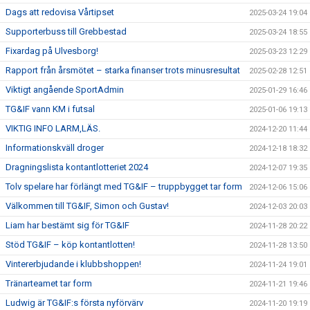
Dags att redovisa Vårtipset
2025-03-24 19:04
Supporterbuss till Grebbestad
2025-03-24 18:55
Fixardag på Ulvesborg!
2025-03-23 12:29
Rapport från årsmötet – starka finanser trots minusresultat
2025-02-28 12:51
Viktigt angående SportAdmin
2025-01-29 16:46
TG&IF vann KM i futsal
2025-01-06 19:13
VIKTIG INFO LARM,LÄS.
2024-12-20 11:44
Informationskväll droger
2024-12-18 18:32
Dragningslista kontantlotteriet 2024
2024-12-07 19:35
Tolv spelare har förlängt med TG&IF – truppbygget tar form
2024-12-06 15:06
Välkommen till TG&IF, Simon och Gustav!
2024-12-03 20:03
Liam har bestämt sig för TG&IF
2024-11-28 20:22
Stöd TG&IF – köp kontantlotten!
2024-11-28 13:50
Vintererbjudande i klubbshoppen!
2024-11-24 19:01
Tränarteamet tar form
2024-11-21 19:46
Ludwig är TG&IF:s första nyförvärv
2024-11-20 19:19