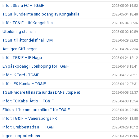
Inför: Skara FC – TG&IF
2025-05-09 14:52
TG&IF kunde inte sno poäng av Kongahälla
2025-05-04 18:40
Inför: TG&IF – IK Kongahälla
2025-05-04 06:36
Utbildning ställs in
2025-05-02 10:59
TG&IF till åttondelsfinal i DM
2025-04-29 22:02
Äntligen Giff-seger!
2025-04-24 22:34
Inför: TG&IF – IF Haga
2025-04-24 12:12
En påskpoäng i Jönköping för TG&IF
2025-04-18 15:41
Inför: IK Tord - TG&IF
2025-04-17 20:11
Inför: IFK Kumla – TG&IF
2025-04-12 07:31
TG&IF vidare till nästa runda i DM-slutspelet
2025-04-08 22:37
Inför: FC Kabel Åttio – TG&IF
2025-04-08 15:54
Förlust i ”hemmapremiären” för TG&IF
2025-04-04 22:45
Inför: TG&IF – Vänersborgs FK
2025-04-04 13:55
Inför: Grebbestads IF – TG&IF
2025-03-29 10:12
Ingen supporterbuss
2025-03-28 19:06