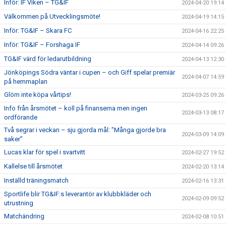
Inför: IF Viken – TG&IF
2024-04-20 19:14
Välkommen på Utvecklingsmöte!
2024-04-19 14:15
Inför: TG&IF – Skara FC
2024-04-16 22:25
Inför: TG&IF – Forshaga IF
2024-04-14 09:26
TG&IF värd för ledarutbildning
2024-04-13 12:30
Jönköpings Södra väntar i cupen – och Giff spelar premiär
2024-04-07 14:59
på hemmaplan
Glöm inte köpa vårtips!
2024-03-25 09:26
Info från årsmötet – koll på finanserna men ingen
2024-03-13 08:17
ordförande
Två segrar i veckan – sju gjorda mål: ”Många gjorde bra
2024-03-09 14:09
saker”
Lucas klar för spel i svartvitt
2024-02-27 19:52
Kallelse till årsmötet
2024-02-20 13:14
Inställd träningsmatch
2024-02-16 13:31
Sportlife blir TG&IF:s leverantör av klubbkläder och
2024-02-09 09:52
utrustning
Matchändring
2024-02-08 10:51