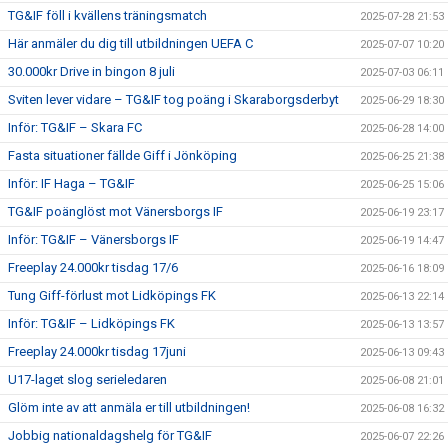
TG&IF föll i kvällens träningsmatch
2025-07-28 21:53
Här anmäler du dig till utbildningen UEFA C
2025-07-07 10:20
30.000kr Drive in bingon 8 juli
2025-07-03 06:11
Sviten lever vidare – TG&IF tog poäng i Skaraborgsderbyt
2025-06-29 18:30
Inför: TG&IF – Skara FC
2025-06-28 14:00
Fasta situationer fällde Giff i Jönköping
2025-06-25 21:38
Inför: IF Haga – TG&IF
2025-06-25 15:06
TG&IF poänglöst mot Vänersborgs IF
2025-06-19 23:17
Inför: TG&IF – Vänersborgs IF
2025-06-19 14:47
Freeplay 24.000kr tisdag 17/6
2025-06-16 18:09
Tung Giff-förlust mot Lidköpings FK
2025-06-13 22:14
Inför: TG&IF – Lidköpings FK
2025-06-13 13:57
Freeplay 24.000kr tisdag 17juni
2025-06-13 09:43
U17-laget slog serieledaren
2025-06-08 21:01
Glöm inte av att anmäla er till utbildningen!
2025-06-08 16:32
Jobbig nationaldagshelg för TG&IF
2025-06-07 22:26