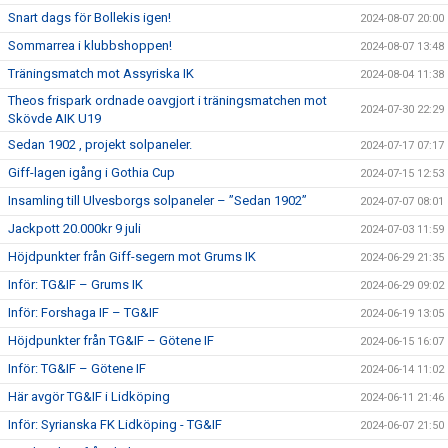
Snart dags för Bollekis igen!
2024-08-07 20:00
Sommarrea i klubbshoppen!
2024-08-07 13:48
Träningsmatch mot Assyriska IK
2024-08-04 11:38
Theos frispark ordnade oavgjort i träningsmatchen mot
2024-07-30 22:29
Skövde AIK U19
Sedan 1902 , projekt solpaneler.
2024-07-17 07:17
Giff-lagen igång i Gothia Cup
2024-07-15 12:53
Insamling till Ulvesborgs solpaneler – ”Sedan 1902”
2024-07-07 08:01
Jackpott 20.000kr 9 juli
2024-07-03 11:59
Höjdpunkter från Giff-segern mot Grums IK
2024-06-29 21:35
Inför: TG&IF – Grums IK
2024-06-29 09:02
Inför: Forshaga IF – TG&IF
2024-06-19 13:05
Höjdpunkter från TG&IF – Götene IF
2024-06-15 16:07
Inför: TG&IF – Götene IF
2024-06-14 11:02
Här avgör TG&IF i Lidköping
2024-06-11 21:46
Inför: Syrianska FK Lidköping - TG&IF
2024-06-07 21:50