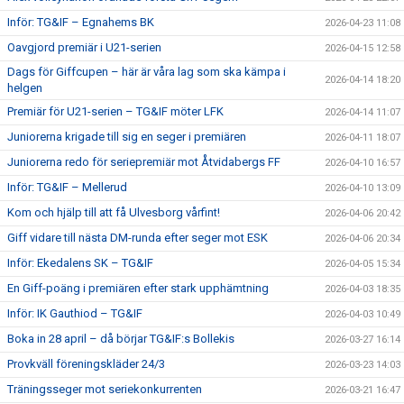
Inför: TG&IF – Egnahems BK
2026-04-23 11:08
Oavgjord premiär i U21-serien
2026-04-15 12:58
Dags för Giffcupen – här är våra lag som ska kämpa i
2026-04-14 18:20
helgen
Premiär för U21-serien – TG&IF möter LFK
2026-04-14 11:07
Juniorerna krigade till sig en seger i premiären
2026-04-11 18:07
Juniorerna redo för seriepremiär mot Åtvidabergs FF
2026-04-10 16:57
Inför: TG&IF – Mellerud
2026-04-10 13:09
Kom och hjälp till att få Ulvesborg vårfint!
2026-04-06 20:42
Giff vidare till nästa DM-runda efter seger mot ESK
2026-04-06 20:34
Inför: Ekedalens SK – TG&IF
2026-04-05 15:34
En Giff-poäng i premiären efter stark upphämtning
2026-04-03 18:35
Inför: IK Gauthiod – TG&IF
2026-04-03 10:49
Boka in 28 april – då börjar TG&IF:s Bollekis
2026-03-27 16:14
Provkväll föreningskläder 24/3
2026-03-23 14:03
Träningsseger mot seriekonkurrenten
2026-03-21 16:47