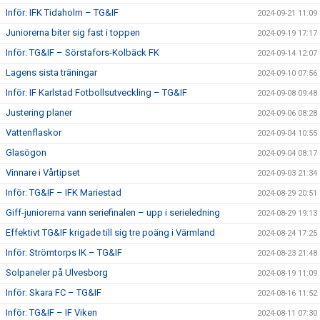
Inför: IFK Tidaholm – TG&IF
2024-09-21 11:09
Juniorerna biter sig fast i toppen
2024-09-19 17:17
Inför: TG&IF – Sörstafors-Kolbäck FK
2024-09-14 12:07
Lagens sista träningar
2024-09-10 07:56
Inför: IF Karlstad Fotbollsutveckling – TG&IF
2024-09-08 09:48
Justering planer
2024-09-06 08:28
Vattenflaskor
2024-09-04 10:55
Glasögon
2024-09-04 08:17
Vinnare i Vårtipset
2024-09-03 21:34
Inför: TG&IF – IFK Mariestad
2024-08-29 20:51
Giff-juniorerna vann seriefinalen – upp i serieledning
2024-08-29 19:13
Effektivt TG&IF krigade till sig tre poäng i Värmland
2024-08-24 17:25
Inför: Strömtorps IK – TG&IF
2024-08-23 21:48
Solpaneler på Ulvesborg
2024-08-19 11:09
Inför: Skara FC – TG&IF
2024-08-16 11:52
Inför: TG&IF – IF Viken
2024-08-11 07:30