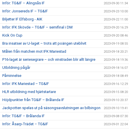
Inför: TG&IF – Alingsås IF
2023-09-30 11:34
Inför: Jonsereds IF – TG&IF
2023-09-23 10:00
Biljetter IF Elfsborg - AIK
2023-09-22 11:00
Inför: IFK Skövde – TG&IF – semifinal i DM
2023-09-20 16:29
Kick On Cup
2023-09-20 08:46
Bra insatser av U-laget – trots att poängen uteblivit
2023-09-19 08:55
Målen från matchen mot IFK Mariestad
2023-09-18 20:21
P16-laget är seriesegrare – och vinstraden blir allt längre
2023-09-18 19:36
Utbildning pågår
2023-09-18 16:07
Påminnelse
2023-09-18 08:49
Inför: IFK Mariestad – TG&IF
2023-09-16 12:29
HLR utbildning med hjärtstartare
2023-09-15 08:20
Höjdpunkter från TG&IF – Brålanda IF
2023-09-10 20:37
Jackpotten spelas ut på säsongsavslutningen av bilbingon
2023-09-10 19:41
Inför: TG&IF – Brålanda IF
2023-09-08 07:30
Inför: Åsarp-Trädet – TG&IF
2023-09-01 22:04