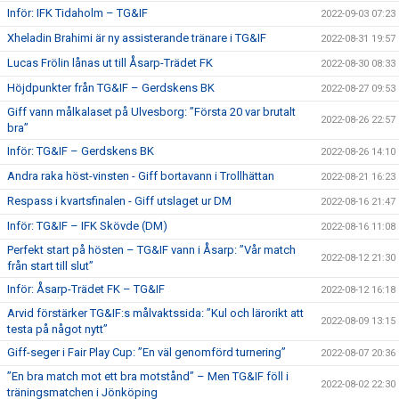
Inför: IFK Tidaholm – TG&IF
2022-09-03 07:23
Xheladin Brahimi är ny assisterande tränare i TG&IF
2022-08-31 19:57
Lucas Frölin lånas ut till Åsarp-Trädet FK
2022-08-30 08:33
Höjdpunkter från TG&IF – Gerdskens BK
2022-08-27 09:53
Giff vann målkalaset på Ulvesborg: ”Första 20 var brutalt
2022-08-26 22:57
bra”
Inför: TG&IF – Gerdskens BK
2022-08-26 14:10
Andra raka höst-vinsten - Giff bortavann i Trollhättan
2022-08-21 16:23
Respass i kvartsfinalen - Giff utslaget ur DM
2022-08-16 21:47
Inför: TG&IF – IFK Skövde (DM)
2022-08-16 11:08
Perfekt start på hösten – TG&IF vann i Åsarp: ”Vår match
2022-08-12 21:30
från start till slut”
Inför: Åsarp-Trädet FK – TG&IF
2022-08-12 16:18
Arvid förstärker TG&IF:s målvaktssida: ”Kul och lärorikt att
2022-08-09 13:15
testa på något nytt”
Giff-seger i Fair Play Cup: ”En väl genomförd turnering”
2022-08-07 20:36
”En bra match mot ett bra motstånd” – Men TG&IF föll i
2022-08-02 22:30
träningsmatchen i Jönköping