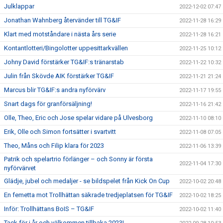
Julklappar
2022-12-02 07:47
Jonathan Wahnberg återvänder till TG&IF
2022-11-28 16:29
Klart med motståndare i nästa års serie
2022-11-28 16:21
Kontantlotteri/Bingolotter uppesittarkvällen
2022-11-25 10:12
Johny David förstärker TG&IF:s tränarstab
2022-11-22 10:32
Julin från Skövde AIK förstärker TG&IF
2022-11-21 21:24
Marcus blir TG&IF:s andra nyförvärv
2022-11-17 19:55
Snart dags för granförsäljning!
2022-11-16 21:42
Olle, Theo, Eric och Jose spelar vidare på Ulvesborg
2022-11-10 08:10
Erik, Olle och Simon fortsätter i svartvitt
2022-11-08 07:05
Theo, Måns och Filip klara för 2023
2022-11-06 13:39
Patrik och spelartrio förlänger – och Sonny är första
2022-11-04 17:30
nyförvärvet
Glädje, jubel och medaljer - se bildspelet från Kick On Cup
2022-10-02 20:48
En femetta mot Trollhättan säkrade tredjeplatsen för TG&IF
2022-10-02 18:25
Inför: Trollhättans BoIS – TG&IF
2022-10-02 11:40
Tack för i år och välkommen tillbaka 2023!