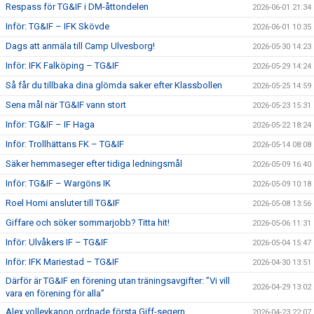
Respass för TG&IF i DM-åttondelen
2026-06-01 21:34
Inför: TG&IF – IFK Skövde
2026-06-01 10:35
Dags att anmäla till Camp Ulvesborg!
2026-05-30 14:23
Inför: IFK Falköping – TG&IF
2026-05-29 14:24
Så får du tillbaka dina glömda saker efter Klassbollen
2026-05-25 14:59
Sena mål när TG&IF vann stort
2026-05-23 15:31
Inför: TG&IF – IF Haga
2026-05-22 18:24
Inför: Trollhättans FK – TG&IF
2026-05-14 08:08
Säker hemmaseger efter tidiga ledningsmål
2026-05-09 16:40
Inför: TG&IF – Wargöns IK
2026-05-09 10:18
Roel Homi ansluter till TG&IF
2026-05-08 13:56
Giffare och söker sommarjobb? Titta hit!
2026-05-06 11:31
Inför: Ulvåkers IF – TG&IF
2026-05-04 15:47
Inför: IFK Mariestad – TG&IF
2026-04-30 13:51
Därför är TG&IF en förening utan träningsavgifter: ”Vi vill
2026-04-29 13:02
vara en förening för alla”
Alex volleykanon ordnade första Giff-segern
2026-04-23 22:07