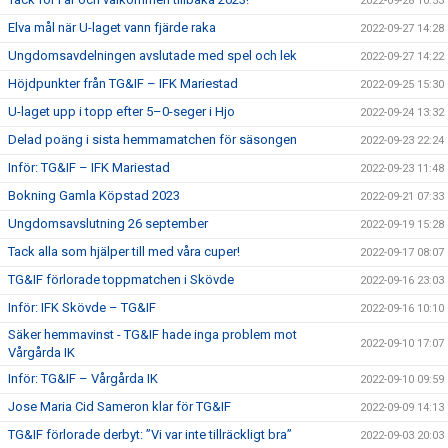
2022-09-28 10:53
Elva mål när U-laget vann fjärde raka
2022-09-27 14:28
Ungdomsavdelningen avslutade med spel och lek
2022-09-27 14:22
Höjdpunkter från TG&IF – IFK Mariestad
2022-09-25 15:30
U-laget upp i topp efter 5–0-seger i Hjo
2022-09-24 13:32
Delad poäng i sista hemmamatchen för säsongen
2022-09-23 22:24
Inför: TG&IF – IFK Mariestad
2022-09-23 11:48
Bokning Gamla Köpstad 2023
2022-09-21 07:33
Ungdomsavslutning 26 september
2022-09-19 15:28
Tack alla som hjälper till med våra cuper!
2022-09-17 08:07
TG&IF förlorade toppmatchen i Skövde
2022-09-16 23:03
Inför: IFK Skövde – TG&IF
2022-09-16 10:10
Säker hemmavinst - TG&IF hade inga problem mot
2022-09-10 17:07
Vårgårda IK
Inför: TG&IF – Vårgårda IK
2022-09-10 09:59
Jose Maria Cid Sameron klar för TG&IF
2022-09-09 14:13
TG&IF förlorade derbyt: ”Vi var inte tillräckligt bra”
2022-09-03 20:03