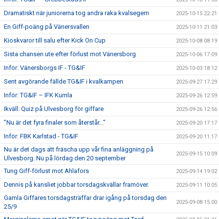
Dramatiskt när juniorerna tog andra raka kvalsegern
2025-10-15 22:21
En Giff-poäng på Vänersvallen
2025-10-11 21:03
Kioskvaror till salu efter Kick On Cup
2025-10-08 08:19
Sista chansen ute efter förlust mot Vänersborg
2025-10-06 17:09
Inför: Vänersborgs IF - TG&IF
2025-10-03 18:12
Sent avgörande fällde TG&IF i kvalkampen
2025-09-27 17:29
Inför: TG&IF – IFK Kumla
2025-09-26 12:59
Ikväll: Quiz på Ulvesborg för giffare
2025-09-26 12:56
”Nu är det fyra finaler som återstår...”
2025-09-20 17:17
Inför: FBK Karlstad - TG&IF
2025-09-20 11:17
Nu är det dags att fräscha upp vår fina anläggning på
2025-09-15 10:09
Ulvesborg. Nu på lördag den 20 september
Tung Giff-förlust mot Ahlafors
2025-09-14 19:02
Dennis på kansliet jobbar torsdagskvällar framöver.
2025-09-11 10:05
Gamla Giffares torsdagsträffar drar igång på torsdag den
2025-09-08 15:00
25/9