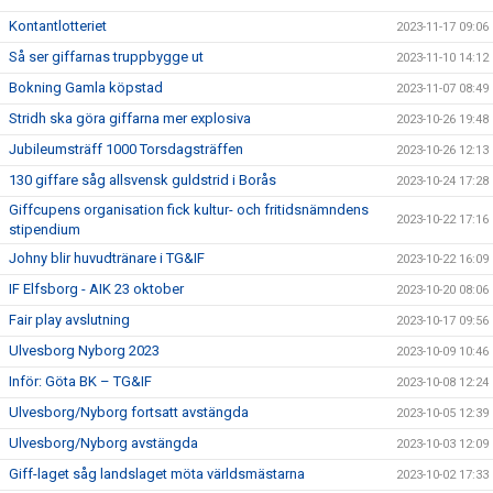
Kontantlotteriet
2023-11-17 09:06
Så ser giffarnas truppbygge ut
2023-11-10 14:12
Bokning Gamla köpstad
2023-11-07 08:49
Stridh ska göra giffarna mer explosiva
2023-10-26 19:48
Jubileumsträff 1000 Torsdagsträffen
2023-10-26 12:13
130 giffare såg allsvensk guldstrid i Borås
2023-10-24 17:28
Giffcupens organisation fick kultur- och fritidsnämndens
2023-10-22 17:16
stipendium
Johny blir huvudtränare i TG&IF
2023-10-22 16:09
IF Elfsborg - AIK 23 oktober
2023-10-20 08:06
Fair play avslutning
2023-10-17 09:56
Ulvesborg Nyborg 2023
2023-10-09 10:46
Inför: Göta BK – TG&IF
2023-10-08 12:24
Ulvesborg/Nyborg fortsatt avstängda
2023-10-05 12:39
Ulvesborg/Nyborg avstängda
2023-10-03 12:09
Giff-laget såg landslaget möta världsmästarna
2023-10-02 17:33