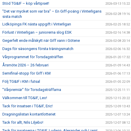
Stöd TG&IF – köp vårtipset!
2026-03-13 15:22
”Det var mycket som var bra” – En Giff-poäng i Vinterligans
2026-02-28 19:16
sista match
Lidköpings FK nästa uppgift i Vinterligan
2026-02-25 18:52
Förlust i Vinterligan – juniorerna slog ESK
2026-02-16 14:38
Gegerfelt ende målskytt när Giff vann i Götene
2026-02-08 20:14
Dags för säsongens första träningsmatch
2026-02-06 16:32
Vårprogrammet för Torsdagsträffen
2026-01-20 17:32
Årsmöte 2026 – 26 februari
2026-01-09 14:43
Semifinal-stopp för Giff i KM
2026-01-06 17:13
Följ TG&IF i KM i futsal
2026-01-05 22:09
”Vårpremiär” för Torsdagsträffarna
2025-12-25 11:11
Välkommen till TG&IF, Leo!
2025-12-15 20:22
Tack för insatsen i TG&IF, Eric!
2025-12-09 13:43
Dragningslistan kontantlotteriet
2025-12-07 13:24
Tack för allt, Nils Liljebo!
2025-12-07 08:12
Tack för insatserna i TG&IF, Ludwig, Alexander och Liam!
2025-12-06 10:15