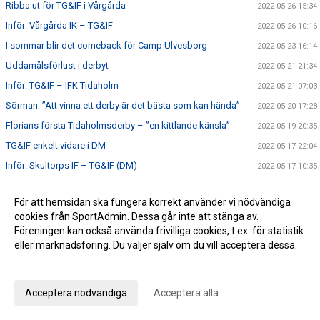
Ribba ut för TG&IF i Vårgårda
2022-05-26 15:34
Inför: Vårgårda IK – TG&IF
2022-05-26 10:16
I sommar blir det comeback för Camp Ulvesborg
2022-05-23 16:14
Uddamålsförlust i derbyt
2022-05-21 21:34
Inför: TG&IF – IFK Tidaholm
2022-05-21 07:03
Sörman: ”Att vinna ett derby är det bästa som kan hända”
2022-05-20 17:28
Florians första Tidaholmsderby – ”en kittlande känsla”
2022-05-19 20:35
TG&IF enkelt vidare i DM
2022-05-17 22:04
Inför: Skultorps IF – TG&IF (DM)
2022-05-17 10:35
Andra raka för TG&IF – bortavann i Allingsås
2022-05-14 17:50
För att hemsidan ska fungera korrekt använder vi nödvändiga
Lördagens match skjuts upp!
2022-05-06 14:42
cookies från SportAdmin. Dessa går inte att stänga av.
Äntligen Bilbingon drar igång – premiär 10 maj!
2022-05-06 13:02
Föreningen kan också använda frivilliga cookies, t.ex. för statistik
eller marknadsföring. Du väljer själv om du vill acceptera dessa.
Dubbla Giff-segrar i inledningen av U-lagsserien
2022-05-04 16:34
Anpassa dina val
Glädje och jubel - stort bildspel från Giffcupens avgörande
2022-05-01 21:34
Full fart även andra helgen av Giffcupen - se bilderna här!
2022-04-30 15:23
Acceptera nödvändiga
Acceptera alla
Första matchen på Ulvesborg – årets första trepoängare
2022-04-29 21:44