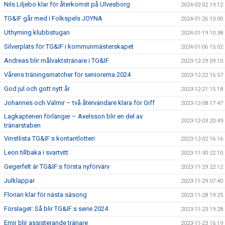
Nils Liljebo klar för återkomst på Ulvesborg
2024-02-02 19:12
TG&IF går med i Folkspels JOYNA
2024-01-26 10:00
Uthyrning klubbstugan
2024-01-19 10:38
Silverplats för TG&IF i kommunmästerskapet
2024-01-06 15:02
Andreas blir målvaktstränare i TG&IF
2023-12-29 09:10
Vårens träningsmatcher för seniorerna 2024
2023-12-22 16:57
God jul och gott nytt år
2023-12-21 15:18
Johannes och Valmir – två återvändare klara för Giff
2023-12-08 17:47
Lagkaptenen förlänger – Axelsson blir en del av
2023-12-03 20:49
tränarstaben
Vinstlista TG&IF:s kontantlotteri
2023-12-02 16:16
Leon tillbaka i svartvitt
2023-11-30 22:10
Gegerfelt är TG&IF:s första nyförvärv
2023-11-29 22:12
Julklappar
2023-11-29 07:40
Florian klar för nästa säsong
2023-11-28 19:25
Förslaget: Så blir TG&IF:s serie 2024
2023-11-23 19:28
Emir blir assisterande tränare
2023-11-23 16:19