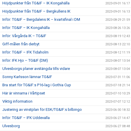
Höjdpunkter från TG&IF – IK Kongahälla
2023-09-01 16:17
Höjdpunkter från TG&IF – Bergkullens IK
2023-09-01 16:13
Inför: TG&IF – Bergdalens IK – kvartsfinal i DM
2023-08-29 21:59
Inför: TG&IF – IK Kongahälla
2023-08-26 13:26
Inför: Vårgårda IK – TG&IF
2023-08-19 12:43
Giff-målen från derbyt
2023-08-13 22:10
Inför: TG&IF – IFK Tidaholm
2023-08-12 11:19
Inför: IFK Hjo – TG&IF (DM)
2023-08-07 13:54
Ulvesborgs planer avstängda tills vidare
2023-08-07 13:04
Sonny Karlsson lämnar TG&IF
2023-07-31 11:06
Bra start för TG&IF:s P16-lag i Gothia Cup
2023-07-18 21:14
Här är vinnarna i Vårtipset
2023-07-10 10:29
Viktig information
2023-07-07 12:12
Justering av vinstplan för ESK/TG&IF:s bilbingo
2023-06-30 18:32
Inför: TG&IF – IFK Uddevalla
2023-06-27 14:47
Ulvesborg
2023-06-27 08:48