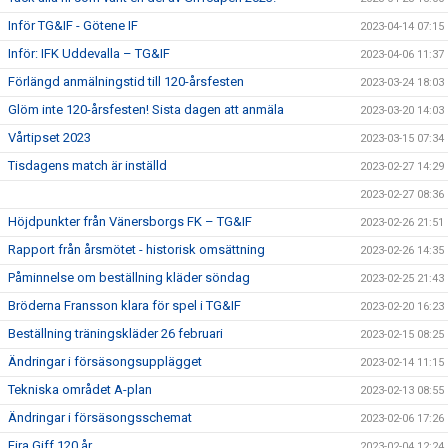
Inför TG&IF - Götene IF
2023-04-14 07:15
Inför: IFK Uddevalla – TG&IF
2023-04-06 11:37
Förlängd anmälningstid till 120-årsfesten
2023-03-24 18:03
Glöm inte 120-årsfesten! Sista dagen att anmäla
2023-03-20 14:03
Vårtipset 2023
2023-03-15 07:34
Tisdagens match är inställd
2023-02-27 14:29
2023-02-27 08:36
Höjdpunkter från Vänersborgs FK – TG&IF
2023-02-26 21:51
Rapport från årsmötet - historisk omsättning
2023-02-26 14:35
Påminnelse om beställning kläder söndag
2023-02-25 21:43
Bröderna Fransson klara för spel i TG&IF
2023-02-20 16:23
Beställning träningskläder 26 februari
2023-02-15 08:25
Ändringar i försäsongsupplägget
2023-02-14 11:15
Tekniska området A-plan
2023-02-13 08:55
Ändringar i försäsongsschemat
2023-02-06 17:26
Fira Giff 120 år
2023-02-04 12:24