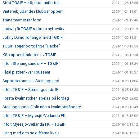
Stöd TG&IF – köp kontantlotten!
2024-11-28 13:50
Vintererbjudande i klubbshoppen!
2024-11-24 19:01
Tränarteamet tar form
2024-11-21 19:46
Ludwig är TG&IF:s första nyförvärv
2024-11-20 19:19
Johny David förlänger med TG&IF
2024-11-20 14:51
TG&IF sörjer bortgånge ”Hacke”
2024-11-18 19:55
Köp uppesittarlotten av TG&IF
2024-11-05 13:30
Inför: Stenungsunds IF – TG&IF
2024-11-01 16:34
Fåtal platser kvar i bussen!
2024-11-01 10:37
Supporterbuss till Stenungsund
2024-10-28 11:06
Inför: TG&IF – Stenungsunds IF
2024-10-25 13:33
Första kvalmatchen spelas på lördag
2024-10-21 22:02
Stenungsunds IF blir nästa kvalmotståndare
2024-10-20 16:49
Inför: TG&IF – Myresjö/Vetlanda FK
2024-10-18 18:02
Inför: Myresjö-Vetlanda FK – TG&IF
2024-10-12 11:12
Häng med och se giffarna kvala!
2024-10-07 19:57