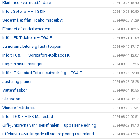
Klart med kvalmotståndare
2024-10-06 15:40
Inför: Götene IF – TG&IF
2024-10-05 10:50
Segermålet från Tidaholmsderbyt
2024-09-23 21:29
Firandet efter derbysegern
2024-09-21 18:56
Inför: IFK Tidaholm – TG&IF
2024-09-21 11:09
Juniorerna biter sig fast i toppen
2024-09-19 17:17
Inför: TG&IF – Sörstafors-Kolbäck FK
2024-09-14 12:07
Lagens sista träningar
2024-09-10 07:56
Inför: IF Karlstad Fotbollsutveckling – TG&IF
2024-09-08 09:48
Justering planer
2024-09-06 08:28
Vattenflaskor
2024-09-04 10:55
Glasögon
2024-09-04 08:17
Vinnare i Vårtipset
2024-09-03 21:34
Inför: TG&IF – IFK Mariestad
2024-08-29 20:51
Giff-juniorerna vann seriefinalen – upp i serieledning
2024-08-29 19:13
Effektivt TG&IF krigade till sig tre poäng i Värmland
2024-08-24 17:25