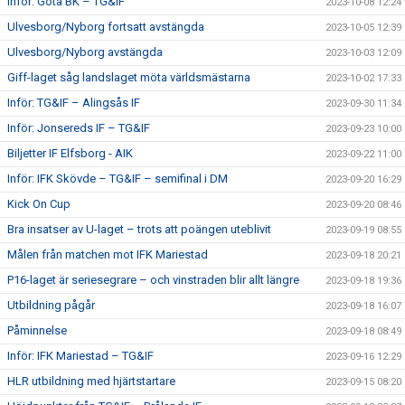
Inför: Göta BK – TG&IF
2023-10-08 12:24
Ulvesborg/Nyborg fortsatt avstängda
2023-10-05 12:39
Ulvesborg/Nyborg avstängda
2023-10-03 12:09
Giff-laget såg landslaget möta världsmästarna
2023-10-02 17:33
Inför: TG&IF – Alingsås IF
2023-09-30 11:34
Inför: Jonsereds IF – TG&IF
2023-09-23 10:00
Biljetter IF Elfsborg - AIK
2023-09-22 11:00
Inför: IFK Skövde – TG&IF – semifinal i DM
2023-09-20 16:29
Kick On Cup
2023-09-20 08:46
Bra insatser av U-laget – trots att poängen uteblivit
2023-09-19 08:55
Målen från matchen mot IFK Mariestad
2023-09-18 20:21
P16-laget är seriesegrare – och vinstraden blir allt längre
2023-09-18 19:36
Utbildning pågår
2023-09-18 16:07
Påminnelse
2023-09-18 08:49
Inför: IFK Mariestad – TG&IF
2023-09-16 12:29
HLR utbildning med hjärtstartare
2023-09-15 08:20