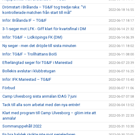
Drömstart i Brålanda – TG&IF tog tredje raka: ”Vi
2022-06-18 16:55
kontrollerade matchen från start till mål”
Inför: Brålanda IF – TG&IF
2022-06-17 18:17
3-1-seger mot LFK - Giff klart för kvartsfinal i DM
2022-06-14 21:32
Inför: TG&IF – Lidköpings FK (DM)
2022-06-14 06:39
Ny seger - men det dröjde till sista minuten
2022-06-11 18:02
Inför: TG&IF – Trollhättans BoIS
2022-06-11 08:00
Efterlängtad seger för TG&IF i Mariestad
2022-06-07 23:39
Bollekis avslutar i klubbstugan
2022-06-07 16:25
Inför: IFK Mariestad – TG&IF
2022-06-07 15:40
Förbud
2022-06-07 11:06
Camp Ulvesborg sista anmälan IDAG 7 juni
2022-06-07 07:58
Tack till alla som arbetat med den nya entrén!
2022-06-04 13:52
Klart med program till Camp Ulvesborg – glöm inte att
2022-05-31 22:33
anmäla!
Sommaruppehåll 2022
2022-05-31 10:30
En bra halvlek räckte inte mot serieledaren
2022-05-30 22:01