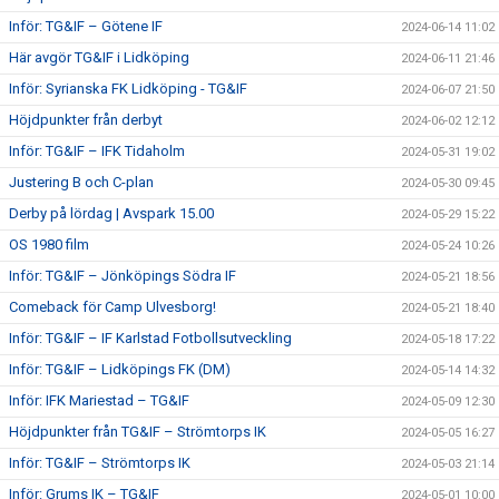
Inför: TG&IF – Götene IF
2024-06-14 11:02
Här avgör TG&IF i Lidköping
2024-06-11 21:46
Inför: Syrianska FK Lidköping - TG&IF
2024-06-07 21:50
Höjdpunkter från derbyt
2024-06-02 12:12
Inför: TG&IF – IFK Tidaholm
2024-05-31 19:02
Justering B och C-plan
2024-05-30 09:45
Derby på lördag | Avspark 15.00
2024-05-29 15:22
OS 1980 film
2024-05-24 10:26
Inför: TG&IF – Jönköpings Södra IF
2024-05-21 18:56
Comeback för Camp Ulvesborg!
2024-05-21 18:40
Inför: TG&IF – IF Karlstad Fotbollsutveckling
2024-05-18 17:22
Inför: TG&IF – Lidköpings FK (DM)
2024-05-14 14:32
Inför: IFK Mariestad – TG&IF
2024-05-09 12:30
Höjdpunkter från TG&IF – Strömtorps IK
2024-05-05 16:27
Inför: TG&IF – Strömtorps IK
2024-05-03 21:14
Inför: Grums IK – TG&IF
2024-05-01 10:00