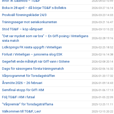
Inför: IK Gauthiod – TG&IF
2026-04-03 10:49
Boka in 28 april – då börjar TG&IF:s Bollekis
2026-03-27 16:14
Provkväll föreningskläder 24/3
2026-03-23 14:03
Träningsseger mot seriekonkurrenten
2026-03-21 16:47
Stöd TG&IF – köp vårtipset!
2026-03-13 15:22
”Det var mycket som var bra” – En Giff-poäng i Vinterligans
2026-02-28 19:16
sista match
Lidköpings FK nästa uppgift i Vinterligan
2026-02-25 18:52
Förlust i Vinterligan – juniorerna slog ESK
2026-02-16 14:38
Gegerfelt ende målskytt när Giff vann i Götene
2026-02-08 20:14
Dags för säsongens första träningsmatch
2026-02-06 16:32
Vårprogrammet för Torsdagsträffen
2026-01-20 17:32
Årsmöte 2026 – 26 februari
2026-01-09 14:43
Semifinal-stopp för Giff i KM
2026-01-06 17:13
Följ TG&IF i KM i futsal
2026-01-05 22:09
”Vårpremiär” för Torsdagsträffarna
2025-12-25 11:11
Välkommen till TG&IF, Leo!
2025-12-15 20:22