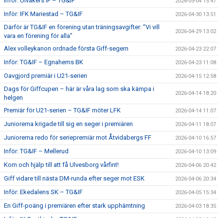
Inför: Ulvåkers IF – TG&IF
2026-05-04 15:47
Inför: IFK Mariestad – TG&IF
2026-04-30 13:51
Därför är TG&IF en förening utan träningsavgifter: ”Vi vill
2026-04-29 13:02
vara en förening för alla”
Alex volleykanon ordnade första Giff-segern
2026-04-23 22:07
Inför: TG&IF – Egnahems BK
2026-04-23 11:08
Oavgjord premiär i U21-serien
2026-04-15 12:58
Dags för Giffcupen – här är våra lag som ska kämpa i
2026-04-14 18:20
helgen
Premiär för U21-serien – TG&IF möter LFK
2026-04-14 11:07
Juniorerna krigade till sig en seger i premiären
2026-04-11 18:07
Juniorerna redo för seriepremiär mot Åtvidabergs FF
2026-04-10 16:57
Inför: TG&IF – Mellerud
2026-04-10 13:09
Kom och hjälp till att få Ulvesborg vårfint!
2026-04-06 20:42
Giff vidare till nästa DM-runda efter seger mot ESK
2026-04-06 20:34
Inför: Ekedalens SK – TG&IF
2026-04-05 15:34
En Giff-poäng i premiären efter stark upphämtning
2026-04-03 18:35