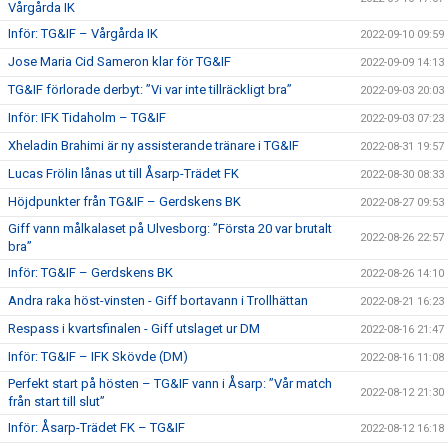
Vårgårda IK
Inför: TG&IF – Vårgårda IK
2022-09-10 09:59
Jose Maria Cid Sameron klar för TG&IF
2022-09-09 14:13
TG&IF förlorade derbyt: ”Vi var inte tillräckligt bra”
2022-09-03 20:03
Inför: IFK Tidaholm – TG&IF
2022-09-03 07:23
Xheladin Brahimi är ny assisterande tränare i TG&IF
2022-08-31 19:57
Lucas Frölin lånas ut till Åsarp-Trädet FK
2022-08-30 08:33
Höjdpunkter från TG&IF – Gerdskens BK
2022-08-27 09:53
Giff vann målkalaset på Ulvesborg: ”Första 20 var brutalt
2022-08-26 22:57
bra”
Inför: TG&IF – Gerdskens BK
2022-08-26 14:10
Andra raka höst-vinsten - Giff bortavann i Trollhättan
2022-08-21 16:23
Respass i kvartsfinalen - Giff utslaget ur DM
2022-08-16 21:47
Inför: TG&IF – IFK Skövde (DM)
2022-08-16 11:08
Perfekt start på hösten – TG&IF vann i Åsarp: ”Vår match
2022-08-12 21:30
från start till slut”
Inför: Åsarp-Trädet FK – TG&IF
2022-08-12 16:18