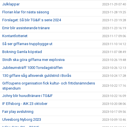
Julklappar
2023-11-29 07:40
Florian klar för nästa säsong
2023-11-28 19:25
Förslaget: Så blir TG&IF:s serie 2024
2023-11-23 19:28
Emir blir assisterande tränare
2023-11-23 16:19
Kontantlotteriet
2023-11-17 09:06
Så ser giffarnas truppbygge ut
2023-11-10 14:12
Bokning Gamla köpstad
2023-11-07 08:49
Stridh ska göra giffarna mer explosiva
2023-10-26 19:48
Jubileumsträff 1000 Torsdagsträffen
2023-10-26 12:13
130 giffare såg allsvensk guldstrid i Borås
2023-10-24 17:28
Giffcupens organisation fick kultur- och fritidsnämndens
2023-10-22 17:16
stipendium
Johny blir huvudtränare i TG&IF
2023-10-22 16:09
IF Elfsborg - AIK 23 oktober
2023-10-20 08:06
Fair play avslutning
2023-10-17 09:56
Ulvesborg Nyborg 2023
2023-10-09 10:46