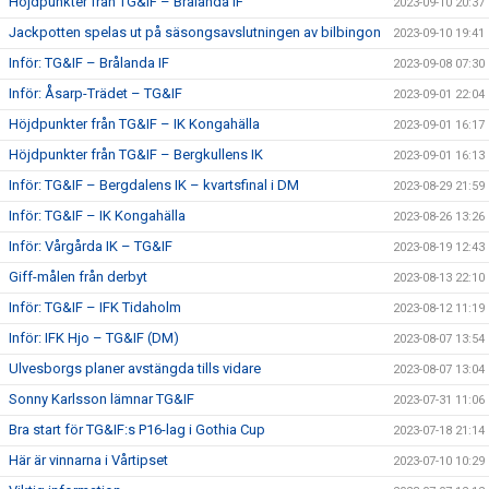
Höjdpunkter från TG&IF – Brålanda IF
2023-09-10 20:37
Jackpotten spelas ut på säsongsavslutningen av bilbingon
2023-09-10 19:41
Inför: TG&IF – Brålanda IF
2023-09-08 07:30
Inför: Åsarp-Trädet – TG&IF
2023-09-01 22:04
Höjdpunkter från TG&IF – IK Kongahälla
2023-09-01 16:17
Höjdpunkter från TG&IF – Bergkullens IK
2023-09-01 16:13
Inför: TG&IF – Bergdalens IK – kvartsfinal i DM
2023-08-29 21:59
Inför: TG&IF – IK Kongahälla
2023-08-26 13:26
Inför: Vårgårda IK – TG&IF
2023-08-19 12:43
Giff-målen från derbyt
2023-08-13 22:10
Inför: TG&IF – IFK Tidaholm
2023-08-12 11:19
Inför: IFK Hjo – TG&IF (DM)
2023-08-07 13:54
Ulvesborgs planer avstängda tills vidare
2023-08-07 13:04
Sonny Karlsson lämnar TG&IF
2023-07-31 11:06
Bra start för TG&IF:s P16-lag i Gothia Cup
2023-07-18 21:14
Här är vinnarna i Vårtipset
2023-07-10 10:29