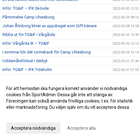
Inför: TG&IF – IFK Skövde
2022-05-30 12:52
Påminnelse Camp Ulvesborg
2022-05-29 08:16
Johan Åhnborg kliver av uppdraget som Giff-tränare
2022-05-28 19:28
Ribba ut för TG&IF i Vårgårda
2022-05-26 15:34
Inför: Vårgårda IK – TG&IF
2022-05-26 10:16
I sommar blir det comeback för Camp Ulvesborg
2022-05-23 16:14
Uddamålsförlust i derbyt
2022-05-21 21:34
Inför: TG&IF – IFK Tidaholm
2022-05-21 07:03
Sörman: ”Att vinna ett derby är det bästa som kan hända”
2022-05-20 17:28
Florians första Tidaholmsderby – ”en kittlande känsla”
2022-05-19 20:35
För att hemsidan ska fungera korrekt använder vi nödvändiga
cookies från SportAdmin. Dessa går inte att stänga av.
TG&IF enkelt vidare i DM
2022-05-17 22:04
Föreningen kan också använda frivilliga cookies, t.ex. för statistik
Inför: Skultorps IF – TG&IF (DM)
2022-05-17 10:35
eller marknadsföring. Du väljer själv om du vill acceptera dessa.
Andra raka för TG&IF – bortavann i Allingsås
2022-05-14 17:50
Anpassa dina val
Lördagens match skjuts upp!
2022-05-06 14:42
Acceptera nödvändiga
Acceptera alla
Äntligen Bilbingon drar igång – premiär 10 maj!
2022-05-06 13:02
Dubbla Giff-segrar i inledningen av U-lagsserien
2022-05-04 16:34