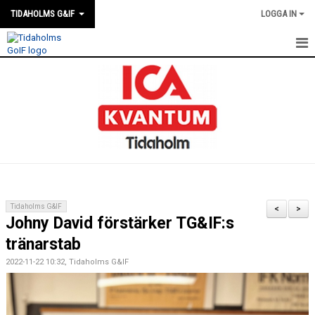
TIDAHOLMS G&IF
LOGGA IN
HEM
FÖRENINGSKALENDERN
NYHETER
KLUBBSTUGAN
KONTAKT
Tidaholms G&IF
<
>
Johny David förstärker TG&IF:s
FÖRENINGEN
tränarstab
SOUVENIRER
2022-11-22 10:32, Tidaholms G&IF
GAMLA GIFFS TORSDAGSTRÄFFAR
MATCHER