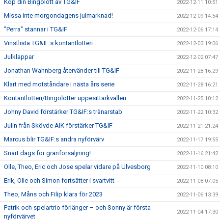
Köp din Bingolott av TG&IF
2022-12-11 10:51
Missa inte morgondagens julmarknad!
2022-12-09 14:54
”Perra” stannar i TG&IF
2022-12-06 17:14
Vinstlista TG&IF:s kontantlotteri
2022-12-03 19:06
Julklappar
2022-12-02 07:47
Jonathan Wahnberg återvänder till TG&IF
2022-11-28 16:29
Klart med motståndare i nästa års serie
2022-11-28 16:21
Kontantlotteri/Bingolotter uppesittarkvällen
2022-11-25 10:12
Johny David förstärker TG&IF:s tränarstab
2022-11-22 10:32
Julin från Skövde AIK förstärker TG&IF
2022-11-21 21:24
Marcus blir TG&IF:s andra nyförvärv
2022-11-17 19:55
Snart dags för granförsäljning!
2022-11-16 21:42
Olle, Theo, Eric och Jose spelar vidare på Ulvesborg
2022-11-10 08:10
Erik, Olle och Simon fortsätter i svartvitt
2022-11-08 07:05
Theo, Måns och Filip klara för 2023
2022-11-06 13:39
Patrik och spelartrio förlänger – och Sonny är första
2022-11-04 17:30
nyförvärvet