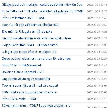
Glädje, jubel och medaljer - se bildspelet från Kick On Cup
2022-10-02 20:48
En femetta mot Trollhättan säkrade tredjeplatsen för TG&IF
2022-10-02 18:25
Inför: Trollhättans BoIS – TG&IF
2022-10-02 11:40
Tack för i år och välkommen tillbaka 2023!
2022-09-28 10:53
Elva mål när U-laget vann fjärde raka
2022-09-27 14:28
Ungdomsavdelningen avslutade med spel och lek
2022-09-27 14:22
Höjdpunkter från TG&IF – IFK Mariestad
2022-09-25 15:30
U-laget upp i topp efter 5–0-seger i Hjo
2022-09-24 13:32
Delad poäng i sista hemmamatchen för säsongen
2022-09-23 22:24
Inför: TG&IF – IFK Mariestad
2022-09-23 11:48
Bokning Gamla Köpstad 2023
2022-09-21 07:33
Ungdomsavslutning 26 september
2022-09-19 15:28
Tack alla som hjälper till med våra cuper!
2022-09-17 08:07
TG&IF förlorade toppmatchen i Skövde
2022-09-16 23:03
Inför: IFK Skövde – TG&IF
2022-09-16 10:10
Säker hemmavinst - TG&IF hade inga problem mot
2022-09-10 17:07