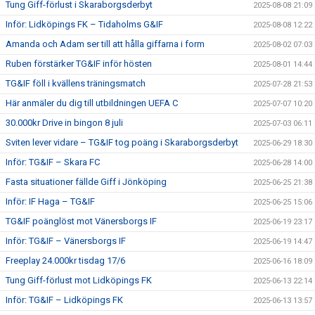
Tung Giff-förlust i Skaraborgsderbyt
2025-08-08 21:09
Inför: Lidköpings FK – Tidaholms G&IF
2025-08-08 12:22
Amanda och Adam ser till att hålla giffarna i form
2025-08-02 07:03
Ruben förstärker TG&IF inför hösten
2025-08-01 14:44
TG&IF föll i kvällens träningsmatch
2025-07-28 21:53
Här anmäler du dig till utbildningen UEFA C
2025-07-07 10:20
30.000kr Drive in bingon 8 juli
2025-07-03 06:11
Sviten lever vidare – TG&IF tog poäng i Skaraborgsderbyt
2025-06-29 18:30
Inför: TG&IF – Skara FC
2025-06-28 14:00
Fasta situationer fällde Giff i Jönköping
2025-06-25 21:38
Inför: IF Haga – TG&IF
2025-06-25 15:06
TG&IF poänglöst mot Vänersborgs IF
2025-06-19 23:17
Inför: TG&IF – Vänersborgs IF
2025-06-19 14:47
Freeplay 24.000kr tisdag 17/6
2025-06-16 18:09
Tung Giff-förlust mot Lidköpings FK
2025-06-13 22:14
Inför: TG&IF – Lidköpings FK
2025-06-13 13:57