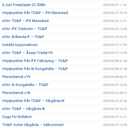
6 Juni Freeplayen 22.000kr
2023-05-31 11:42
Höjdpunkter från TG&IF – IFK Mariestad
2023-05-27 23:14
Inför: TG&IF – IFK Mariestad
2023-05-26 12:31
Inför: IFK Tidaholm – TG&IF
2023-05-22 13:43
Inför: Brålanda IF – TG&IF
2023-05-18 09:55
Inställd loppmarknad
2023-05-12 17:49
Inför: TG&IF – Åsarp-Trädet FK
2023-05-12 13:59
Höjdpunkter från IFK Falköping – TG&IF
2023-05-08 21:36
Höjdpunkter från IK Kongahälla – TG&IF
2023-05-08 21:28
Planschemat v19
2023-05-08 08:32
Inför: IK Kongahälla – TG&IF
2023-05-07 10:55
Planschemat v18
2023-05-02 08:57
Höjdpunkter från TG&IF – Vårgårda IK
2023-04-29 22:36
Inför: TG&IF – Vårgårda IK
2023-04-28 16:52
Dags för Bollekis!
2023-04-27 15:21
TG&IF möter Vårgårda – Välkommen!
2023-04-27 14:09