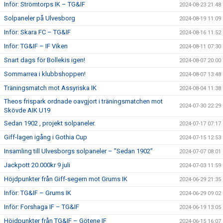
Inför: Strömtorps IK – TG&IF
2024-08-23 21:48
Solpaneler på Ulvesborg
2024-08-19 11:09
Inför: Skara FC – TG&IF
2024-08-16 11:52
Inför: TG&IF – IF Viken
2024-08-11 07:30
Snart dags för Bollekis igen!
2024-08-07 20:00
Sommarrea i klubbshoppen!
2024-08-07 13:48
Träningsmatch mot Assyriska IK
2024-08-04 11:38
Theos frispark ordnade oavgjort i träningsmatchen mot
2024-07-30 22:29
Skövde AIK U19
Sedan 1902 , projekt solpaneler.
2024-07-17 07:17
Giff-lagen igång i Gothia Cup
2024-07-15 12:53
Insamling till Ulvesborgs solpaneler – ”Sedan 1902”
2024-07-07 08:01
Jackpott 20.000kr 9 juli
2024-07-03 11:59
Höjdpunkter från Giff-segern mot Grums IK
2024-06-29 21:35
Inför: TG&IF – Grums IK
2024-06-29 09:02
Inför: Forshaga IF – TG&IF
2024-06-19 13:05
Höjdpunkter från TG&IF – Götene IF
2024-06-15 16:07