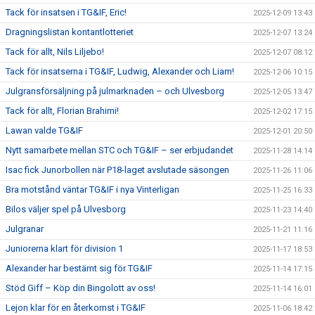
Tack för insatsen i TG&IF, Eric!
2025-12-09 13:43
Dragningslistan kontantlotteriet
2025-12-07 13:24
Tack för allt, Nils Liljebo!
2025-12-07 08:12
Tack för insatserna i TG&IF, Ludwig, Alexander och Liam!
2025-12-06 10:15
Julgransförsäljning på julmarknaden – och Ulvesborg
2025-12-05 13:47
Tack för allt, Florian Brahimi!
2025-12-02 17:15
Lawan valde TG&IF
2025-12-01 20:50
Nytt samarbete mellan STC och TG&IF – ser erbjudandet
2025-11-28 14:14
Isac fick Junorbollen när P18-laget avslutade säsongen
2025-11-26 11:06
Bra motstånd väntar TG&IF i nya Vinterligan
2025-11-25 16:33
Bilos väljer spel på Ulvesborg
2025-11-23 14:40
Julgranar
2025-11-21 11:16
Juniorerna klart för division 1
2025-11-17 18:53
Alexander har bestämt sig för TG&IF
2025-11-14 17:15
Stöd Giff – Köp din Bingolott av oss!
2025-11-14 16:01
Lejon klar för en återkomst i TG&IF
2025-11-06 18:42