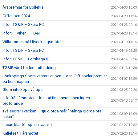
Årspremiär för Bollekis
2024-04-30 10:03
Giffcupen 2024
2024-04-29 11:56
Inför: TG&IF – Skara FC
2024-04-23 20:16
Inför: IF Viken – TG&IF
2024-04-20 19:14
Välkommen på Utvecklingsmöte!
2024-04-19 14:15
Inför: TG&IF – Skara FC
2024-04-16 22:25
Inför: TG&IF – Forshaga IF
2024-04-14 09:26
TG&IF värd för ledarutbildning
2024-04-13 12:30
Jönköpings Södra väntar i cupen – och Giff spelar premiär
2024-04-07 14:59
på hemmaplan
Glöm inte köpa vårtips!
2024-03-25 09:26
Info från årsmötet – koll på finanserna men ingen
2024-03-13 08:17
ordförande
Två segrar i veckan – sju gjorda mål: ”Många gjorde bra
2024-03-09 14:09
saker”
Lucas klar för spel i svartvitt
2024-02-27 19:52
Kallelse till årsmötet
2024-02-20 13:14