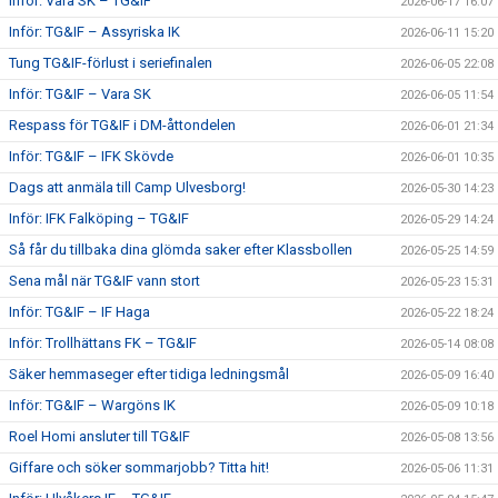
Inför: Vara SK – TG&IF
2026-06-17 16:07
Inför: TG&IF – Assyriska IK
2026-06-11 15:20
Tung TG&IF-förlust i seriefinalen
2026-06-05 22:08
Inför: TG&IF – Vara SK
2026-06-05 11:54
Respass för TG&IF i DM-åttondelen
2026-06-01 21:34
Inför: TG&IF – IFK Skövde
2026-06-01 10:35
Dags att anmäla till Camp Ulvesborg!
2026-05-30 14:23
Inför: IFK Falköping – TG&IF
2026-05-29 14:24
Så får du tillbaka dina glömda saker efter Klassbollen
2026-05-25 14:59
Sena mål när TG&IF vann stort
2026-05-23 15:31
Inför: TG&IF – IF Haga
2026-05-22 18:24
Inför: Trollhättans FK – TG&IF
2026-05-14 08:08
Säker hemmaseger efter tidiga ledningsmål
2026-05-09 16:40
Inför: TG&IF – Wargöns IK
2026-05-09 10:18
Roel Homi ansluter till TG&IF
2026-05-08 13:56
Giffare och söker sommarjobb? Titta hit!
2026-05-06 11:31