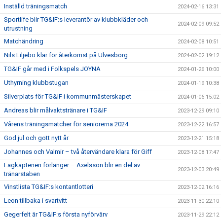
Inställd träningsmatch
2024-02-16 13:31
Sportlife blir TG&IF:s leverantör av klubbkläder och
2024-02-09 09:52
utrustning
Matchändring
2024-02-08 10:51
Nils Liljebo klar för återkomst på Ulvesborg
2024-02-02 19:12
TG&IF går med i Folkspels JOYNA
2024-01-26 10:00
Uthyrning klubbstugan
2024-01-19 10:38
Silverplats för TG&IF i kommunmästerskapet
2024-01-06 15:02
Andreas blir målvaktstränare i TG&IF
2023-12-29 09:10
Vårens träningsmatcher för seniorerna 2024
2023-12-22 16:57
God jul och gott nytt år
2023-12-21 15:18
Johannes och Valmir – två återvändare klara för Giff
2023-12-08 17:47
Lagkaptenen förlänger – Axelsson blir en del av
2023-12-03 20:49
tränarstaben
Vinstlista TG&IF:s kontantlotteri
2023-12-02 16:16
Leon tillbaka i svartvitt
2023-11-30 22:10
Gegerfelt är TG&IF:s första nyförvärv
2023-11-29 22:12