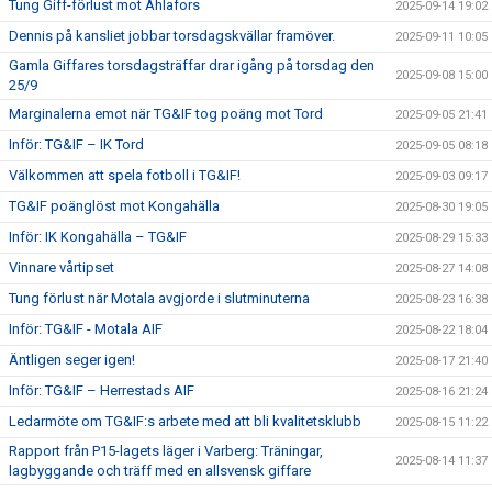
Tung Giff-förlust mot Ahlafors
2025-09-14 19:02
Dennis på kansliet jobbar torsdagskvällar framöver.
2025-09-11 10:05
Gamla Giffares torsdagsträffar drar igång på torsdag den
2025-09-08 15:00
25/9
Marginalerna emot när TG&IF tog poäng mot Tord
2025-09-05 21:41
Inför: TG&IF – IK Tord
2025-09-05 08:18
Välkommen att spela fotboll i TG&IF!
2025-09-03 09:17
TG&IF poänglöst mot Kongahälla
2025-08-30 19:05
Inför: IK Kongahälla – TG&IF
2025-08-29 15:33
Vinnare vårtipset
2025-08-27 14:08
Tung förlust när Motala avgjorde i slutminuterna
2025-08-23 16:38
Inför: TG&IF - Motala AIF
2025-08-22 18:04
Äntligen seger igen!
2025-08-17 21:40
Inför: TG&IF – Herrestads AIF
2025-08-16 21:24
Ledarmöte om TG&IF:s arbete med att bli kvalitetsklubb
2025-08-15 11:22
Rapport från P15-lagets läger i Varberg: Träningar,
2025-08-14 11:37
lagbyggande och träff med en allsvensk giffare