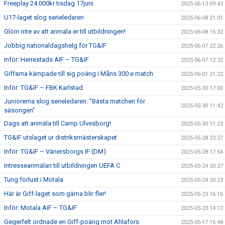
Freeplay 24.000kr tisdag 17juni
2025-06-13 09:43
U17-laget slog serieledaren
2025-06-08 21:01
Glöm inte av att anmäla er till utbildningen!
2025-06-08 16:32
Jobbig nationaldagshelg för TG&IF
2025-06-07 22:26
Inför: Herrestads AIF – TG&IF
2025-06-07 12:32
Giffarna kämpade till sig poäng i Måns 300:e match
2025-06-01 21:22
Inför: TG&IF – FBK Karlstad
2025-05-30 17:00
Juniorerna slog serieledaren: ”Bästa matchen för
2025-05-30 11:42
säsongen”
Dags att anmäla till Camp Ulvesborg!
2025-05-30 11:23
TG&IF utslaget ur distriksmästerskapet
2025-05-28 22:27
Inför: TG&IF – Vänersborgs IF (DM)
2025-05-28 17:54
Intresseanmälan till utbildningen UEFA C
2025-05-24 20:27
Tung förlust i Motala
2025-05-24 20:23
Här är Giff-laget som gärna blir fler!
2025-05-23 16:16
Inför: Motala AIF – TG&IF
2025-05-23 14:12
Gegerfelt ordnade en Giff-poäng mot Ahlafors
2025-05-17 16:48