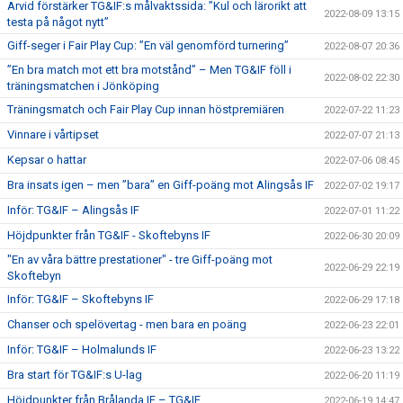
Arvid förstärker TG&IF:s målvaktssida: ”Kul och lärorikt att
2022-08-09 13:15
testa på något nytt”
Giff-seger i Fair Play Cup: ”En väl genomförd turnering”
2022-08-07 20:36
”En bra match mot ett bra motstånd” – Men TG&IF föll i
2022-08-02 22:30
träningsmatchen i Jönköping
Träningsmatch och Fair Play Cup innan höstpremiären
2022-07-22 11:23
Vinnare i vårtipset
2022-07-07 21:13
Kepsar o hattar
2022-07-06 08:45
Bra insats igen – men ”bara” en Giff-poäng mot Alingsås IF
2022-07-02 19:17
Inför: TG&IF – Alingsås IF
2022-07-01 11:22
Höjdpunkter från TG&IF - Skoftebyns IF
2022-06-30 20:09
"En av våra bättre prestationer" - tre Giff-poäng mot
2022-06-29 22:19
Skoftebyn
Inför: TG&IF – Skoftebyns IF
2022-06-29 17:18
Chanser och spelövertag - men bara en poäng
2022-06-23 22:01
Inför: TG&IF – Holmalunds IF
2022-06-23 13:22
Bra start för TG&IF:s U-lag
2022-06-20 11:19
Höjdpunkter från Brålanda IF – TG&IF
2022-06-19 14:47