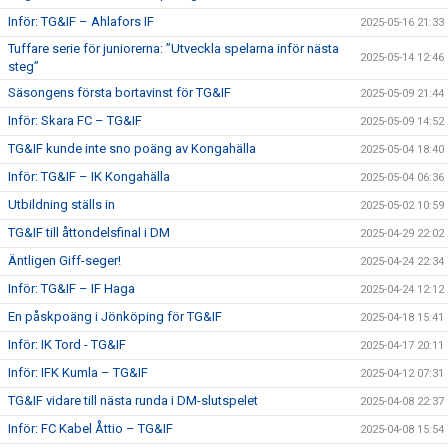
Inför: TG&IF – Ahlafors IF
2025-05-16 21:33
Tuffare serie för juniorerna: ”Utveckla spelarna inför nästa
2025-05-14 12:46
steg”
Säsongens första bortavinst för TG&IF
2025-05-09 21:44
Inför: Skara FC – TG&IF
2025-05-09 14:52
TG&IF kunde inte sno poäng av Kongahälla
2025-05-04 18:40
Inför: TG&IF – IK Kongahälla
2025-05-04 06:36
Utbildning ställs in
2025-05-02 10:59
TG&IF till åttondelsfinal i DM
2025-04-29 22:02
Äntligen Giff-seger!
2025-04-24 22:34
Inför: TG&IF – IF Haga
2025-04-24 12:12
En påskpoäng i Jönköping för TG&IF
2025-04-18 15:41
Inför: IK Tord - TG&IF
2025-04-17 20:11
Inför: IFK Kumla – TG&IF
2025-04-12 07:31
TG&IF vidare till nästa runda i DM-slutspelet
2025-04-08 22:37
Inför: FC Kabel Åttio – TG&IF
2025-04-08 15:54