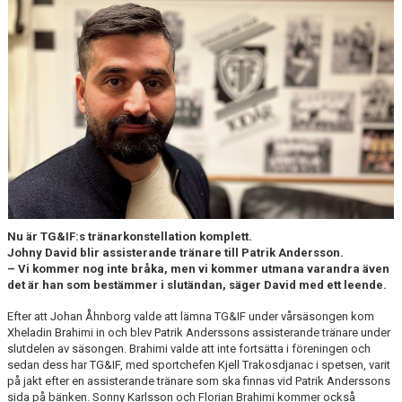
CUPER ARBETSBESKRIVNING
PLANSCHEMA
Nu är TG&IF:s tränarkonstellation komplett.
Johny David blir assisterande tränare till Patrik Andersson.
– Vi kommer nog inte bråka, men vi kommer utmana varandra även
det är han som bestämmer i slutändan, säger David med ett leende.
Efter att Johan Åhnborg valde att lämna TG&IF under vårsäsongen kom
Xheladin Brahimi in och blev Patrik Anderssons assisterande tränare under
slutdelen av säsongen. Brahimi valde att inte fortsätta i föreningen och
sedan dess har TG&IF, med sportchefen Kjell Trakosdjanac i spetsen, varit
på jakt efter en assisterande tränare som ska finnas vid Patrik Anderssons
sida på bänken. Sonny Karlsson och Florian Brahimi kommer också