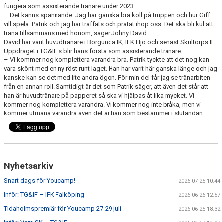
fungera som assisterande tränare under 2023.
– Det känns spännande. Jag har ganska bra koll på truppen och hur Giff
vill spela. Patrik och jag har träffats och pratat ihop oss. Det ska bli kul att
träna tillsammans med honom, säger Johny David.
David har varit huvudtränare i Borgunda IK, IFK Hjo och senast Skultorps IF.
Uppdraget i TG&IF:s blir hans första som assisterande tränare.
– Vi kommer nog komplettera varandra bra. Patrik tyckte att det nog kan
vara skönt med en ny röst runt laget. Han har varit här ganska länge och jag
kanske kan se det med lite andra ögon. För min del får jag se tränarbiten
från en annan roll. Samtidigt är det som Patrik säger, att även det står att
han är huvudtränare på papperet så ska vi hjälpas åt lika mycket. Vi
kommer nog komplettera varandra. Vi kommer nog inte bråka, men vi
kommer utmana varandra även det är han som bestämmer i slutändan.
Nyhetsarkiv
Snart dags för Youcamp!
2026-07-25 10:44
Inför: TG&IF – IFK Falköping
2026-06-26 12:57
TIdaholmspremiär för Youcamp 27-29 juli
2026-06-25 18:32