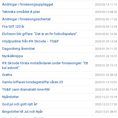
Ändringar i försäsongsupplägget
2023-02-14 11:15
Tekniska området A-plan
2023-02-13 08:55
Ändringar i försäsongsschemat
2023-02-06 17:26
Fira Giff 120 år
2023-02-04 12:24
Elofsson blir giffare: ”Det är en fin fotbollspelare”
2023-02-01 16:46
Höjdpunkter från IFK Skövde – TG&IF
2023-01-29 14:34
Dagordning årsmötet
2023-01-29 11:35
Nyckelknippa
2023-01-24 10:37
IFK Skövde första motståndaren under försäsongen: ”Ett
2023-01-23 15:12
kul avbrott”
Grattis
2023-01-23 08:33
Gamla Giffares torsdagsträffar våren-23
2023-01-13 10:01
TG&IF vann dramatiskt inne-KM
2023-01-06 19:59
Nyårslotter
2022-12-27 10:18
God jul och gott nytt år!
2022-12-23 17:05
Bingolotter till Jul och Nyår
2022-12-21 08:47