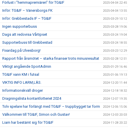
Förlust i ”hemmapremiären” för TG&IF
2025-04-04 22:45
Inför: TG&IF – Vänersborgs FK
2025-04-04 13:55
Inför: Grebbestads IF – TG&IF
2025-03-29 10:12
Ingen supporterbuss
2025-03-28 19:06
Dags att redovisa Vårtipset
2025-03-24 19:04
Supporterbuss till Grebbestad
2025-03-24 18:55
Fixardag på Ulvesborg!
2025-03-23 12:29
Rapport från årsmötet – starka finanser trots minusresultat
2025-02-28 12:51
Viktigt angående SportAdmin
2025-01-29 16:46
TG&IF vann KM i futsal
2025-01-06 19:13
VIKTIG INFO LARM,LÄS.
2024-12-20 11:44
Informationskväll droger
2024-12-18 18:32
Dragningslista kontantlotteriet 2024
2024-12-07 19:35
Tolv spelare har förlängt med TG&IF – truppbygget tar form
2024-12-06 15:06
Välkommen till TG&IF, Simon och Gustav!
2024-12-03 20:03
Liam har bestämt sig för TG&IF
2024-11-28 20:22