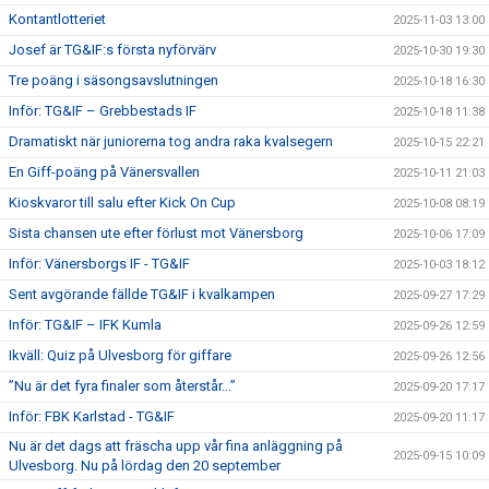
Kontantlotteriet
2025-11-03 13:00
Josef är TG&IF:s första nyförvärv
2025-10-30 19:30
Tre poäng i säsongsavslutningen
2025-10-18 16:30
Inför: TG&IF – Grebbestads IF
2025-10-18 11:38
Dramatiskt när juniorerna tog andra raka kvalsegern
2025-10-15 22:21
En Giff-poäng på Vänersvallen
2025-10-11 21:03
Kioskvaror till salu efter Kick On Cup
2025-10-08 08:19
Sista chansen ute efter förlust mot Vänersborg
2025-10-06 17:09
Inför: Vänersborgs IF - TG&IF
2025-10-03 18:12
Sent avgörande fällde TG&IF i kvalkampen
2025-09-27 17:29
Inför: TG&IF – IFK Kumla
2025-09-26 12:59
Ikväll: Quiz på Ulvesborg för giffare
2025-09-26 12:56
”Nu är det fyra finaler som återstår...”
2025-09-20 17:17
Inför: FBK Karlstad - TG&IF
2025-09-20 11:17
Nu är det dags att fräscha upp vår fina anläggning på
2025-09-15 10:09
Ulvesborg. Nu på lördag den 20 september