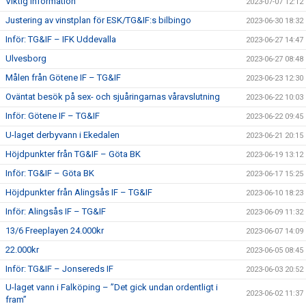
Viktig information
2023-07-07 12:12
Justering av vinstplan för ESK/TG&IF:s bilbingo
2023-06-30 18:32
Inför: TG&IF – IFK Uddevalla
2023-06-27 14:47
Ulvesborg
2023-06-27 08:48
Målen från Götene IF – TG&IF
2023-06-23 12:30
Oväntat besök på sex- och sjuåringarnas våravslutning
2023-06-22 10:03
Inför: Götene IF – TG&IF
2023-06-22 09:45
U-laget derbyvann i Ekedalen
2023-06-21 20:15
Höjdpunkter från TG&IF – Göta BK
2023-06-19 13:12
Inför: TG&IF – Göta BK
2023-06-17 15:25
Höjdpunkter från Alingsås IF – TG&IF
2023-06-10 18:23
Inför: Alingsås IF – TG&IF
2023-06-09 11:32
13/6 Freeplayen 24.000kr
2023-06-07 14:09
22.000kr
2023-06-05 08:45
Inför: TG&IF – Jonsereds IF
2023-06-03 20:52
U-laget vann i Falköping – ”Det gick undan ordentligt i
2023-06-02 11:37
fram”