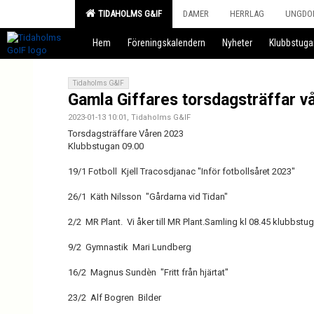
TIDAHOLMS G&IF
DAMER
HERRLAG
UNGDO
Hem
Föreningskalendern
Nyheter
Klubbstuga
Tidaholms G&IF
Gamla Giffares torsdagsträffar v
2023-01-13 10:01, Tidaholms G&IF
Torsdagsträffare Våren 2023
Klubbstugan 09.00
19/1 Fotboll Kjell Tracosdjanac "Inför fotbollsåret 2023"
26/1 Käth Nilsson "Gårdarna vid Tidan"
2/2 MR Plant. Vi åker till MR Plant.Samling kl 08.45 klubbstu
9/2 Gymnastik Mari Lundberg
16/2 Magnus Sundèn "Fritt från hjärtat"
23/2 Alf Bogren Bilder