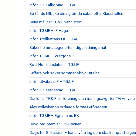
Inför: IFK Falköping – TG&IF
Så får du tillbaka dina glömda saker efter Klassbollen
Sena mål när TG&IF vann stort
Inför: TG&IF – IF Haga
Inför: Trollhättans FK – TG&IF
Säker hemmaseger efter tidiga ledningsmål
Inför: TG&IF – Wargöns IK
Roel Homi ansluter till TG&IF
Giffare och söker sommarjobb? Titta hit!
Inför: Ulvåkers IF – TG&IF
Inför: IFK Mariestad – TG&IF
Därför är TG&IF en förening utan träningsavgifter: ”Vi vill vara 
Alex volleykanon ordnade första Giff-segern
Inför: TG&IF – Egnahems BK
Oavgjord premiär i U21-serien
Dags för Giffcupen – här är våra lag som ska kämpa i helgen