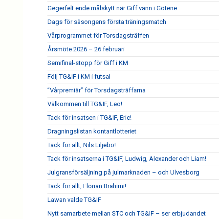
Gegerfelt ende målskytt när Giff vann i Götene
Dags för säsongens första träningsmatch
Vårprogrammet för Torsdagsträffen
Årsmöte 2026 – 26 februari
Semifinal-stopp för Giff i KM
Följ TG&IF i KM i futsal
”Vårpremiär” för Torsdagsträffarna
Välkommen till TG&IF, Leo!
Tack för insatsen i TG&IF, Eric!
Dragningslistan kontantlotteriet
Tack för allt, Nils Liljebo!
Tack för insatserna i TG&IF, Ludwig, Alexander och Liam!
Julgransförsäljning på julmarknaden – och Ulvesborg
Tack för allt, Florian Brahimi!
Lawan valde TG&IF
Nytt samarbete mellan STC och TG&IF – ser erbjudandet