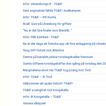
Inför: Vänersborgs IF - TG&IF
Sent avgörande fällde TG&IF i kvalkampen
Inför: TG&IF – IFK Kumla
Ikväll: Quiz på Ulvesborg för giffare
”Nu är det fyra finaler som återstår...”
Inför: FBK Karlstad - TG&IF
Nu är det dags att fräscha upp vår fina anläggning på Ulves
Tung Giff-förlust mot Ahlafors
Dennis på kansliet jobbar torsdagskvällar framöver.
Gamla Giffares torsdagsträffar drar igång på torsdag den 25
Marginalerna emot när TG&IF tog poäng mot Tord
Inför: TG&IF – IK Tord
Välkommen att spela fotboll i TG&IF!
TG&IF poänglöst mot Kongahälla
Inför: IK Kongahälla – TG&IF
Vinnare vårtipset