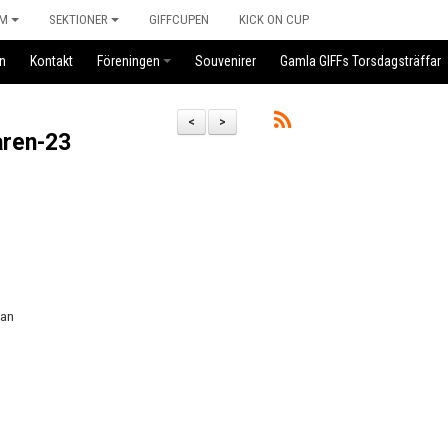
M
SEKTIONER
GIFFCUPEN
KICK ON CUP
n
Kontakt
Föreningen
Souvenirer
Gamla GIFFs Torsdagsträffar
<
>
åren-23
gan