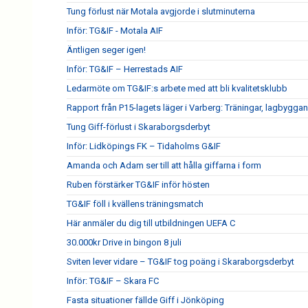
Tung förlust när Motala avgjorde i slutminuterna
Inför: TG&IF - Motala AIF
Äntligen seger igen!
Inför: TG&IF – Herrestads AIF
Ledarmöte om TG&IF:s arbete med att bli kvalitetsklubb
Rapport från P15-lagets läger i Varberg: Träningar, lagbygga
Tung Giff-förlust i Skaraborgsderbyt
Inför: Lidköpings FK – Tidaholms G&IF
Amanda och Adam ser till att hålla giffarna i form
Ruben förstärker TG&IF inför hösten
TG&IF föll i kvällens träningsmatch
Här anmäler du dig till utbildningen UEFA C
30.000kr Drive in bingon 8 juli
Sviten lever vidare – TG&IF tog poäng i Skaraborgsderbyt
Inför: TG&IF – Skara FC
Fasta situationer fällde Giff i Jönköping