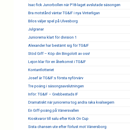
Isac fick Junorbollen när P18-laget avslutade säsongen
Bra motstånd väntar TG&IF i nya Vinterligan
Bilos väljer spel på Ulvesborg
Julgranar
Juniorerna klart för division 1
Alexander har bestämt sig för TG&IF
Stöd Giff – Köp din Bingolott av oss!
Lejon klar för en återkomst i TG&IF
Kontantlotteriet
Josef är TG&IF:s första nyförvärv
Tre poäng i säsongsavslutningen
Inför: TG&IF – Grebbestads IF
Dramatiskt när juniorerna tog andra raka kvalsegern
En Giff-poäng på Vänersvallen
Kioskvaror till salu efter Kick On Cup
Sista chansen ute efter förlust mot Vänersborg