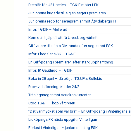
Premiär för U21-serien – TG&IF möter LFK
Juniorerna krigade till sig en seger i premiären
Juniorerna redo för seriepremiär mot Åtvidabergs FF
Inför: TG&IF – Mellerud
Kom och hjälp till att få Ulvesborg vårfint!
Giff vidare till nästa DM-runda efter seger mot ESK
Inför: Ekedalens SK – TG&IF
En Giff-poäng i premiären efter stark upphämtning
Inför: IK Gauthiod – TG&IF
Boka in 28 april – då börjar TG&IF:s Bollekis
Provkväll föreningskläder 24/3
Träningsseger mot seriekonkurrenten
Stöd TG&IF – köp vårtipset!
”Det var mycket som var bra” – En Giff-poäng i Vinterligans 
Lidköpings FK nästa uppgift i Vinterligan
Förlust i Vinterligan – juniorerna slog ESK