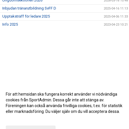
Ungdomsektionen 2026
2026-03-16 10:48
Inbjudan tränarutbildning SvFF D
2025-04-16 11:13
Upptaksträff för ledare 2025
2025-04-06 11:33
Info 2025
2023-04-23 10:21
För att hemsidan ska fungera korrekt använder vi nödvändiga
cookies från SportAdmin. Dessa går inte att stänga av.
Föreningen kan också använda frivilliga cookies, t.ex. för statistik
eller marknadsföring. Du väljer själv om du vill acceptera dessa.
Anpassa dina val
Cookie-inställningar
Gå till Webbversion