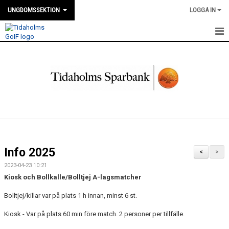
UNGDOMSSEKTION
LOGGA IN
HEM
NYHETER
KALENDER
KIOSK INFORMATION
MEDLEMMAR
Info 2025
<
>
BILDGALLERI
2023-04-23 10:21
Kiosk och Bollkalle/Bolltjej A-lagsmatcher
DOKUMENT
Bolltjej/killar var på plats 1 h innan, minst 6 st.
KONTAKT
Kiosk - Var på plats 60 min före match. 2 personer per tillfälle.