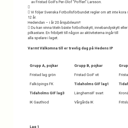
av Fristad GoIFs Per-Olof ”Poffen” Larsson.

 Vi följer Svenska Fotbollsförbundet regler om att inte kora s
12 år.
Hedendan – i år 20 årsjubileum!!
 Du kan vinna titeln bäste fotbollsskytt, innebandyskytt eller
pilkastare. En fribiljett till någon av aktiviteterna ingår till
alla spelare i laget.
Varmt Välkomna till er trevlig dag på Hedens IP
Grupp A, pojkar
Grupp B, pojkar
Grup
Fristad lag grön
Fristad GoiF vit
Frist
Falköpings FK
Tidaholms GIF lag1
Tida
Tidaholms GIF lag3
LänghemsIF svart
Kronä
IK Gauthiod
Vårgårda IK
Fritsl
Lag 1