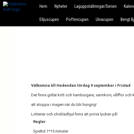
Hem
Nyheter
Laguppställningar/Serien
Kalen
Elljuscupen
Poffencupen
Ulvacupen
Bengt B
Välkomna till Hedendan lördag 9 september i Fristad
Det finns grillat kött och hamburgare, varmkorv, våfflor oc
att stoppa i magen när du blir hungrig!
Lotterier och chokladhjul finns att pröva lyckan på!
Regler
Speltid 1*15 minuter