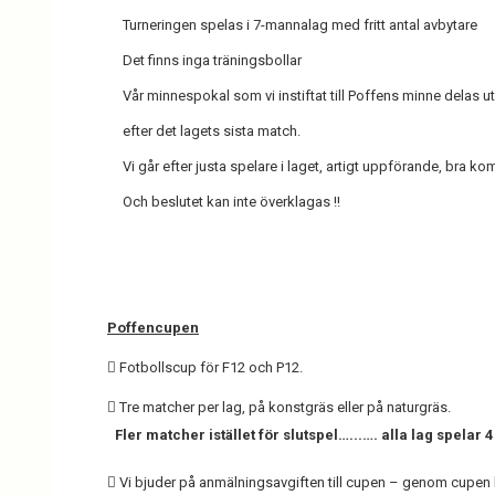
Turneringen spelas i 7-mannalag med fritt antal avbytare
Det finns inga träningsbollar
Vår minnespokal som vi instiftat till Poffens minne delas ut t
efter det lagets sista match.
Vi går efter justa spelare i laget, artigt uppförande, bra
Och beslutet kan inte överklagas !!
Poffencupen
 Fotbollscup för F12 och P12.
 Tre matcher per lag, på konstgräs eller på naturgräs.
Fler matcher istället för slutspel…...…. alla lag spelar
 Vi bjuder på anmälningsavgiften till cupen – genom cupen b