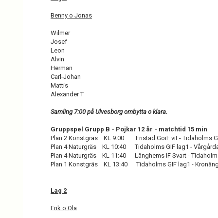
Benny o Jonas
Wilmer
Josef
Leon
Alvin
Herman
Carl-Johan
Mattis
Alexander T
Samling 7:00 på Ulvesborg ombytta o klara.
Gruppspel Grupp B - Pojkar 12 år - matchtid 15 min
Plan 2 Konstgräs KL 9:00 Fristad GoiF vit - Tidaholms G
Plan 4 Naturgräs KL 10:40 Tidaholms GIF lag1 - Vårgårda
Plan 4 Naturgräs KL 11:40 Länghems IF Svart - Tidaholms
Plan 1 Konstgräs KL 13:40 Tidaholms GIF lag1 - Kronäng
Lag 2
Erik o Ola