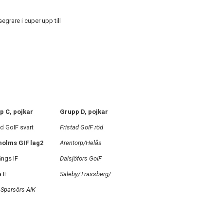
egrare i cuper upp till
p C, pojkar
Grupp D, pojkar
ad GoIF svart
Fristad GoIF röd
holms GIF lag2
Arentorp/Helås
ngs IF
Dalsjöfors GoIF
a IF
Saleby/Trässberg/
Sparsörs AIK