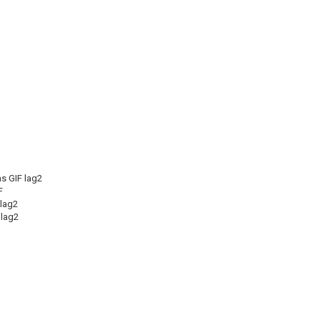
s GIF lag2
F
lag2
 lag2