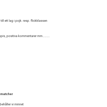
ill ett lag i pojk. resp. flickklassen
 kompis, positiva kommentarer mm……….
 4 matcher
ehåller vi minnet