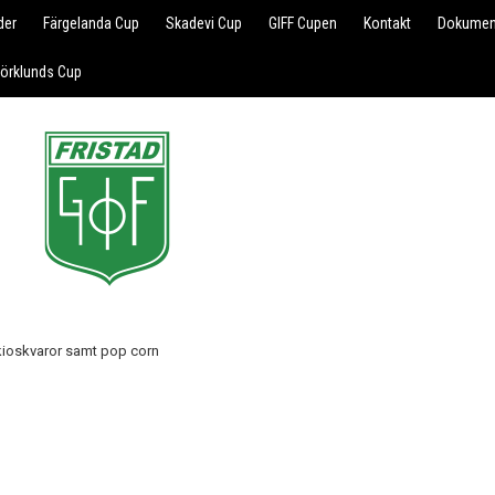
der
Färgelanda Cup
Skadevi Cup
GIFF Cupen
Kontakt
Dokumen
jörklunds Cup
h kioskvaror samt pop corn