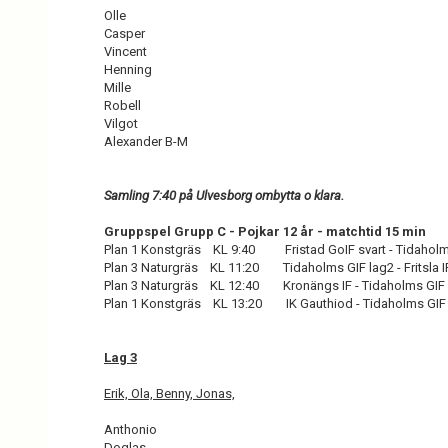
Olle
Casper
Vincent
Henning
Mille
Robell
Vilgot
Alexander B-M
Samling 7:40 på Ulvesborg ombytta o klara.
Gruppspel Grupp C - Pojkar 12 år - matchtid 15 min
Plan 1 Konstgräs KL 9:40 Fristad GoIF svart - Tidaholm
Plan 3 Naturgräs KL 11:20 Tidaholms GIF lag2 - Fritsla I
Plan 3 Naturgräs KL 12:40 Kronängs IF - Tidaholms GIF 
Plan 1 Konstgräs KL 13:20 IK Gauthiod - Tidaholms GIF
Lag 3
Erik, Ola, Benny, Jonas,
Anthonio
Doglas