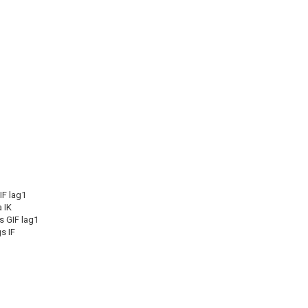
IF lag1
 IK
 GIF lag1
s IF