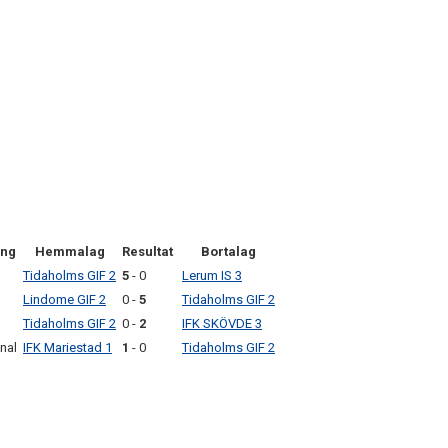
ng
Hemmalag
Resultat
Bortalag
Tidaholms GIF 2
5
- 0
Lerum IS 3
Lindome GIF 2
0 -
5
Tidaholms GIF 2
Tidaholms GIF 2
0 -
2
IFK SKÖVDE 3
inal
IFK Mariestad 1
1
- 0
Tidaholms GIF 2