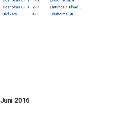
Tidaholms GIF 1
1 -
2
Lindome GIF 4
Tidaholms GIF 1
2
- 1
Emtunga /Tråvad...
l
Ulvåkers IF
4
- 3
Tidaholms GIF 1
 Juni 2016