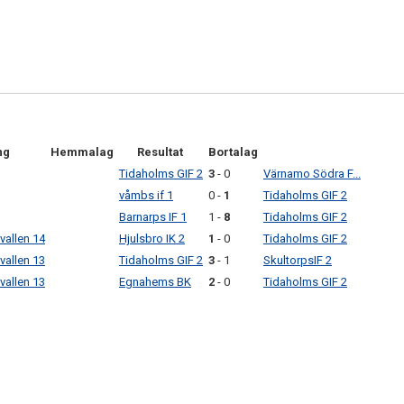
ng
Hemmalag
Resultat
Bortalag
Tidaholms GIF 2
3
- 0
Värnamo Södra F...
våmbs if 1
0 -
1
Tidaholms GIF 2
Barnarps IF 1
1 -
8
Tidaholms GIF 2
vallen 14
Hjulsbro IK 2
1
- 0
Tidaholms GIF 2
vallen 13
Tidaholms GIF 2
3
- 1
SkultorpsIF 2
vallen 13
Egnahems BK
2
- 0
Tidaholms GIF 2