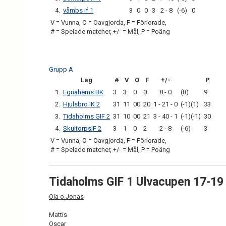
4.
våmbs if 1
3
0
0
3
2 - 8
(-6)
0
V = Vunna, O = Oavgjorda, F = Förlorade,
# = Spelade matcher, +/- = Mål, P = Poäng
Grupp A
Lag
#
V
O
F
+/-
P
1.
Egnahems BK
3
3
0
0
8 - 0
(8)
9
2.
Hjulsbro IK 2
31
11
00
20
1 - 21 - 0
(-1)(1)
33
3.
Tidaholms GIF 2
31
10
00
21
3 - 40 - 1
(-1)(-1)
30
4.
SkultorpsIF 2
3
1
0
2
2 - 8
(-6)
3
V = Vunna, O = Oavgjorda, F = Förlorade,
# = Spelade matcher, +/- = Mål, P = Poäng
Tidaholms GIF 1 Ulvacupen 17-19
Ola o Jonas
Mattis
Oscar