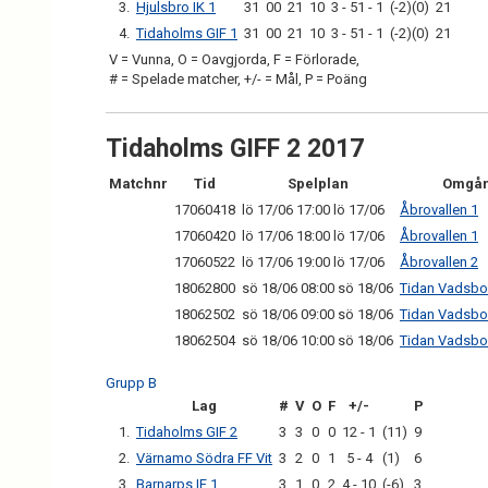
3.
Hjulsbro IK 1
31
00
21
10
3 - 51 - 1
(-2)(0)
21
4.
Tidaholms GIF 1
31
00
21
10
3 - 51 - 1
(-2)(0)
21
V = Vunna, O = Oavgjorda, F = Förlorade,
# = Spelade matcher, +/- = Mål, P = Poäng
Tidaholms GIFF 2 2017
Matchnr
Tid
Spelplan
Omgå
17060418
lö 17/06 17:00 lö 17/06
Åbrovallen 1
17060420
lö 17/06 18:00 lö 17/06
Åbrovallen 1
17060522
lö 17/06 19:00 lö 17/06
Åbrovallen 2
18062800
sö 18/06 08:00 sö 18/06
Tidan Vadsbo
18062502
sö 18/06 09:00 sö 18/06
Tidan Vadsbo
18062504
sö 18/06 10:00 sö 18/06
Tidan Vadsbo
Grupp B
Lag
#
V
O
F
+/-
P
1.
Tidaholms GIF 2
3
3
0
0
12 - 1
(11)
9
2.
Värnamo Södra FF Vit
3
2
0
1
5 - 4
(1)
6
3.
Barnarps IF 1
3
1
0
2
4 - 10
(-6)
3