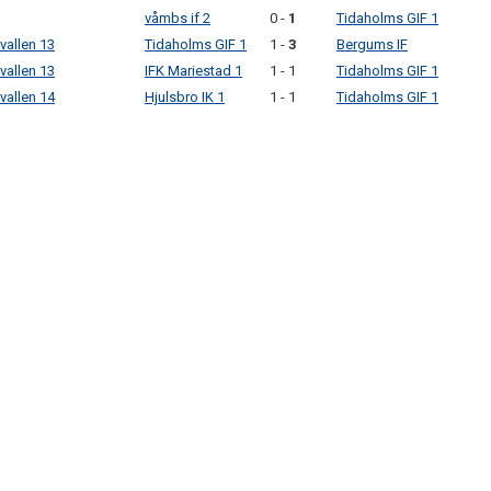
våmbs if 2
0 -
1
Tidaholms GIF 1
vallen 13
Tidaholms GIF 1
1 -
3
Bergums IF
vallen 13
IFK Mariestad 1
1 - 1
Tidaholms GIF 1
vallen 14
Hjulsbro IK 1
1 - 1
Tidaholms GIF 1