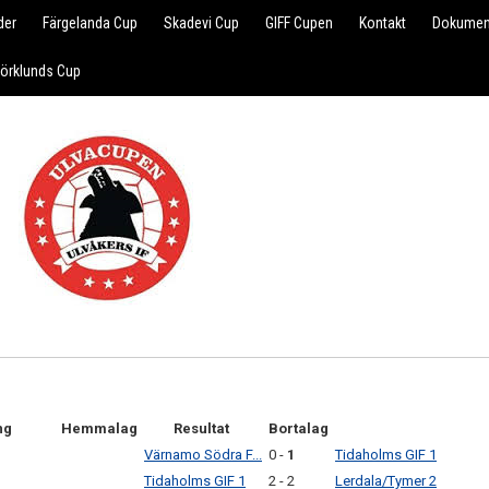
der
Färgelanda Cup
Skadevi Cup
GIFF Cupen
Kontakt
Dokumen
jörklunds Cup
ng
Hemmalag
Resultat
Bortalag
Värnamo Södra F...
0 -
1
Tidaholms GIF 1
Tidaholms GIF 1
2 - 2
Lerdala/Tymer 2