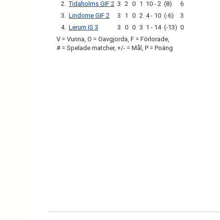
2.
Tidaholms GIF 2
3
2
0
1
10 - 2
(8)
6
3.
Lindome GIF 2
3
1
0
2
4 - 10
(-6)
3
4.
Lerum IS 3
3
0
0
3
1 - 14
(-13)
0
V = Vunna, O = Oavgjorda, F = Förlorade,
# = Spelade matcher, +/- = Mål, P = Poäng