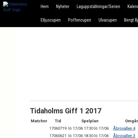
Hem
Nyheter
Laguppställningar/Serien
Kalen
Elljuscupen
Poffencupen
Ulvacupen
Bengt B
Tidaholms Giff 1 2017
Matchnr
Tid
Spelplan
Omgå
17060719
lö 17/06 17:30 lö 17/06
Åbrovallen 4
17060621
lö 17/06 18:30 lö 17/06
Åbrovallen 3