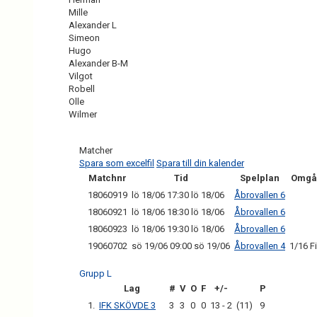
Mille
Alexander L
Simeon
Hugo
Alexander B-M
Vilgot
Robell
Olle
Wilmer
Matcher
Spara som excelfil
Spara till din kalender
Matchnr
Tid
Spelplan
Omgå
18060919
lö 18/06 17:30 lö 18/06
Åbrovallen 6
18060921
lö 18/06 18:30 lö 18/06
Åbrovallen 6
18060923
lö 18/06 19:30 lö 18/06
Åbrovallen 6
19060702
sö 19/06 09:00 sö 19/06
Åbrovallen 4
1/16 F
Grupp L
Lag
#
V
O
F
+/-
P
1.
IFK SKÖVDE 3
3
3
0
0
13 - 2
(11)
9