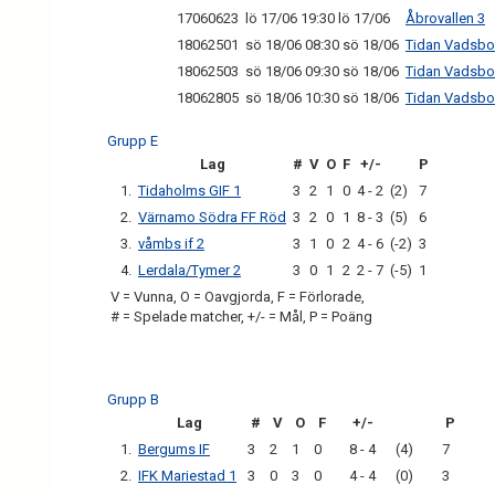
17060623
lö 17/06 19:30 lö 17/06
Åbrovallen 3
18062501
sö 18/06 08:30 sö 18/06
Tidan Vadsbo
18062503
sö 18/06 09:30 sö 18/06
Tidan Vadsbo
18062805
sö 18/06 10:30 sö 18/06
Tidan Vadsbo
Grupp E
Lag
#
V
O
F
+/-
P
1.
Tidaholms GIF 1
3
2
1
0
4 - 2
(2)
7
2.
Värnamo Södra FF Röd
3
2
0
1
8 - 3
(5)
6
3.
våmbs if 2
3
1
0
2
4 - 6
(-2)
3
4.
Lerdala/Tymer 2
3
0
1
2
2 - 7
(-5)
1
V = Vunna, O = Oavgjorda, F = Förlorade,
# = Spelade matcher, +/- = Mål, P = Poäng
Grupp B
Lag
#
V
O
F
+/-
P
1.
Bergums IF
3
2
1
0
8 - 4
(4)
7
2.
IFK Mariestad 1
3
0
3
0
4 - 4
(0)
3