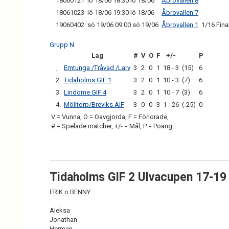
18060121
lö 18/06 18:30 lö 18/06
Åbrovallen 8
18061023
lö 18/06 19:30 lö 18/06
Åbrovallen 7
19060402
sö 19/06 09:00 sö 19/06
Åbrovallen 1
1/16 Fina
Grupp N
Lag
#
V
O
F
+/-
P
Emtunga /Tråvad /Larv
3
2
0
1
18 - 3
(15)
6
2.
Tidaholms GIF 1
3
2
0
1
10 - 3
(7)
6
3.
Lindome GIF 4
3
2
0
1
10 - 7
(3)
6
4.
Mölltorp/Breviks AIF
3
0
0
3
1 - 26
(-25)
0
V = Vunna, O = Oavgjorda, F = Förlorade,
# = Spelade matcher, +/- = Mål, P = Poäng
Tidaholms GIF 2 Ulvacupen 17-19
ERIK o BENNY
Aleksa
Jonathan
Herman