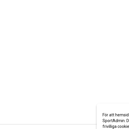
För att hemsid
SportAdmin. De
frivilliga cooki