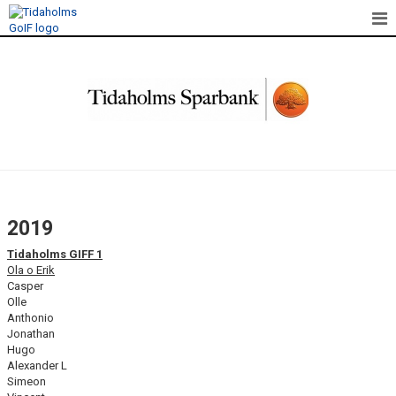
HEM
NYHETER
LAGUPPSTÄLLNINGAR/SERIEN
KALENDER
FÄRGELANDA CUP
2019
SKADEVI CUP
Tidaholms GIFF 1
Ola o Erik
GIFF CUPEN
Casper
Olle
Anthonio
KONTAKT
Jonathan
Hugo
DOKUMENT
Alexander L
Simeon
TRUPPEN