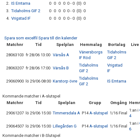
2.
IS Emtarna
0
0
0
0
0 - 0
(0)
0
3.
Tidaholms GIF 2
0
0
0
0
0 - 0
(0)
0
4.
Vrigstad IF
0
0
0
0
0 - 0
(0)
0
Spara som excelfil
Spara till din kalender
Matchnr
Tid
Spelplan
Hemmalag
Bortalag
Live
Vänersborgs
Tidaholms
28063103
fr 28/06 13:00
Värsås A
IF Röd
GIF 2
Tidaholms
Vrigstad
28063207
fr 28/06 17:00
Värsås B
GIF 2
IF
Tidaholms
29060900
lö 29/06 08:00
Karstorp övre
IS Emtarna
GIF 2
Kommande matcher i A-slutspel
Matchnr
Tid
Spelplan
Grupp
Omgång
Hemm
1:an i
29061207
lö 29/06 15:00
Timmersdala A
P14
A-slutspel
1/16 Final
4
1:an i
29064507
lö 29/06 15:00
Lillegården G
P14
A-slutspel
1/16 Final
6
Kommande matcher i B-Slutspel