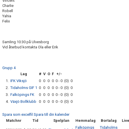
Vincent
Charlie
Robell
BILDGALLERI
Yahia
Felix
TELEFONLISTA
MATCHER
Samling 10:30 på Ulvesborg
Vid återbud kontakta Ola eller Erik
BOLLPOJKAR
ELLJUSCUPEN
Grupp 4
Lag
#
V
O
F
+/-
POFFENCUPEN
1.
IFK Viksjö
0
0
0
0
0 - 0
(0)
0
ULVACUPEN
2.
Tidaholms GIF 1
0
0
0
0
0 - 0
(0)
0
3.
Falköpings FK
0
0
0
0
0 - 0
(0)
0
BENGT BJÖRKLUNDS CUP
4.
Växjö Bollklubb
0
0
0
0
0 - 0
(0)
0
Spara som excelfil
Spara till din kalender
Matchnr
Tid
Spelplan
Hemmalag
Bortalag
Liv
Falköpings
Tidaholms