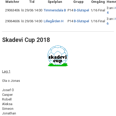
Matchnr
Tid
Spelplan
Grupp
Omgång
Hemm
3:an i
29063406
lö 29/06 14:00
Timmersdala B
P14
B-Slutspel
1/16 Final
4
3:an i
29064606
lö 29/06 14:00
Lillegården H
P14
B-Slutspel
1/16 Final
6
Skadevi Cup 2018
Lag 1
Ola o Jonas
Josef Ö
Casper
Robell
Aleksa
Simeon
Jonathan