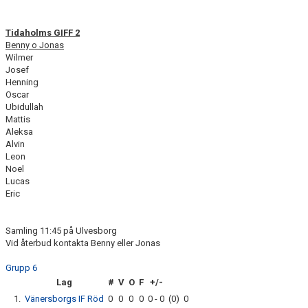
Tidaholms GIFF 2
Benny o Jonas
Wilmer
Josef
Henning
Oscar
Ubidullah
Mattis
Aleksa
Alvin
Leon
Noel
Lucas
Eric
Samling 11:45 på Ulvesborg
Vid återbud kontakta Benny eller Jonas
Grupp 6
Lag
#
V
O
F
+/-
1.
Vänersborgs IF Röd
0
0
0
0
0 - 0
(0)
0