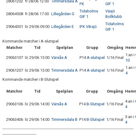
28061202
fr 28/06 12:00
Timmersdala A
FK
GIF 1
Tidaholms
Växjö
28064508
fr 28/06 17:00
Lillegården G
GIF 1
Bollklubb
Tidaholms
29064301
lö 29/06 09:00
Lillegården E
IFK Viksjö
GIF 1
Kommande matcher i A-slutspel
Matchnr
Tid
Spelplan
Grupp
Omgång
Hemm
1:an i
29063107
lö 29/06 15:00
Värsås A
P14
A-slutspel
1/16 Final
10
1:an i
29061207
lö 29/06 15:00
Timmersdala A
P14
A-slutspel
1/16 Final
4
Kommande matcher i B-Slutspel
Matchnr
Tid
Spelplan
Grupp
Omgång
Hemm
4:an i
29063106
lö 29/06 14:00
Värsås A
P14
B-Slutspel
1/16 Final
4
3:an i
29063406
lö 29/06 14:00
Timmersdala B
P14
B-Slutspel
1/16 Final
4
------------------------------------------------------------------------------------------------------------
----------------------------